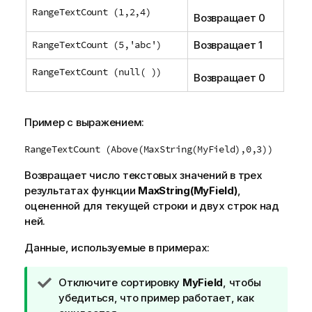
RangeTextCount (1,2,4)
Возвращает 0
RangeTextCount (5,'abc')
Возвращает 1
RangeTextCount (null( ))
Возвращает 0
Пример с выражением:
RangeTextCount (Above(MaxString(MyField),0,3))
Возвращает число текстовых значений в трех
результатах функции
MaxString(MyField)
,
оцененной для текущей строки и двух строк над
ней.
Данные, используемые в примерах:
П
Отключите сортировку
MyField
, чтобы
р
убедиться, что пример работает, как