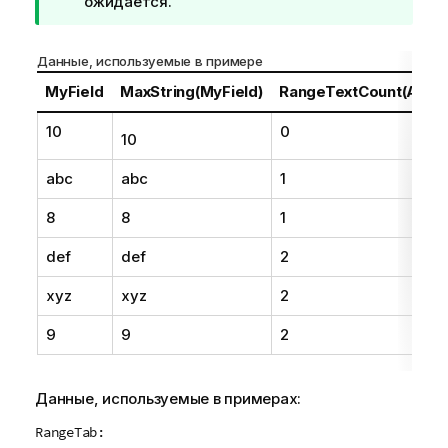
и
ожидается.
м
е
Данные, используемые в примере
ч
а
MyField
MaxString(MyField)
RangeTextCount(Above
н
10
0
и
10
е
к
abc
abc
1
п
8
8
1
о
д
def
def
2
с
к
xyz
xyz
2
а
з
9
9
2
к
е
Данные, используемые в примерах:
RangeTab: