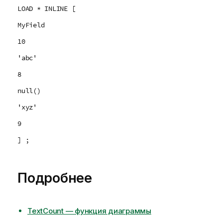
LOAD * INLINE [
MyField
10
'abc'
8
null()
'xyz'
9
] ;
Подробнее
TextCount — функция диаграммы