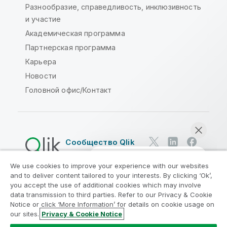
Разнообразие, справедливость, инклюзивность
и участие
Академическая программа
Партнерская программа
Карьера
Новости
Головной офис/Контакт
Сообщество Qlik
We use cookies to improve your experience with our websites
Юридические соглашения
and to deliver content tailored to your interests. By clicking ‘Ok’,
Условия использования продуктов
you accept the use of additional cookies which may involve
data transmission to third parties. Refer to our Privacy & Cookie
Legal Policies
Юридические положения
Notice or click ‘More Information’ for details on cookie usage on
Условия использования
Товарные знаки
our sites.
Privacy & Cookie Notice
Начать чат
Do Not Share My Info