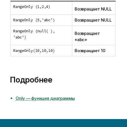
RangeOnly (1,2,4)
Возвращает
NULL
RangeOnly (5,'abc')
Возвращает
NULL
RangeOnly (null( ),
Возвращает
'abc')
«
abc
»
RangeOnly(10,10,10)
Возвращает 10
Подробнее
Only — функция диаграммы