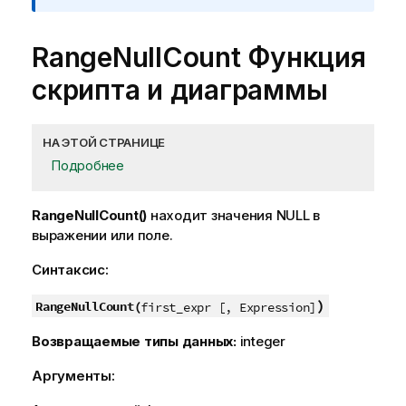
RangeNullCount
Функция
скрипта и диаграммы
НА ЭТОЙ СТРАНИЦЕ
Подробнее
RangeNullCount()
находит значения
NULL
в
выражении или поле.
Синтаксис:
)
RangeNullCount(
first_expr [, Expression]
Возвращаемые типы данных:
integer
Аргументы: