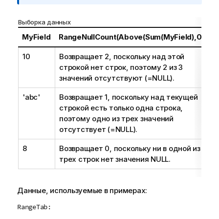
и
м
Выборка данных
е
ч
MyField
RangeNullCount(Above(Sum(MyField),0,3))
а
10
Возвращает 2, поскольку над этой
н
строкой нет строк, поэтому 2 из 3
и
значений отсутствуют (=
NULL
).
е
к
'abc'
Возвращает 1, поскольку над текущей
и
строкой есть только одна строка,
н
поэтому одно из трех значений
ф
отсутствует (=
NULL
).
о
р
8
Возвращает 0, поскольку ни в одной из
м
трех строк нет значения
NULL
.
а
ц
и
Данные, используемые в примерах:
и
RangeTab: