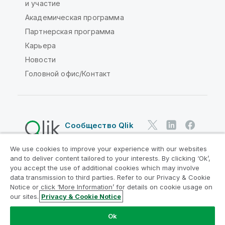
и участие
Академическая программа
Партнерская программа
Карьера
Новости
Головной офис/Контакт
Сообщество Qlik
We use cookies to improve your experience with our websites
Юридические соглашения
and to deliver content tailored to your interests. By clicking ‘Ok’,
Условия использования продуктов
you accept the use of additional cookies which may involve
data transmission to third parties. Refer to our Privacy & Cookie
Legal Policies
Юридические положения
Notice or click ‘More Information’ for details on cookie usage on
Условия использования
Товарные знаки
our sites.
Privacy & Cookie Notice
Начать чат
Do Not Share My Info
Ok
© QlikTech International AB, 1993-2026. Все права