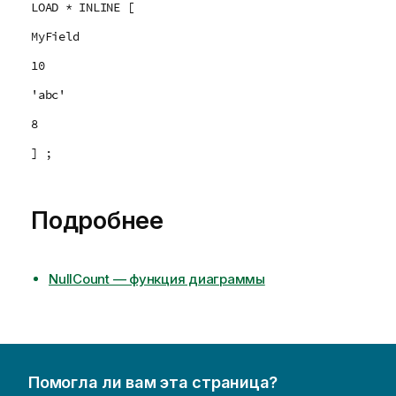
LOAD * INLINE [
MyField
10
'abc'
8
] ;
Подробнее
NullCount — функция диаграммы
Помогла ли вам эта страница?