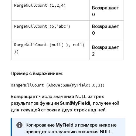
RangeNullCount (1,2,4)
Возвращает
0
RangeNullCount (5,'abc')
Возвращает
0
RangeNullCount (null( ), null(
Возвращает
))
2
Пример с выражением:
RangeNullCount (Above(Sum(MyField),0,3))
Возвращает число значений
NULL
из трех
результатов функции
Sum(MyField)
, полученной
для текущей строки и двух строк над ней.
П
Копирование
MyField
в примере ниже не
р
приведет к получению значения
NULL
.