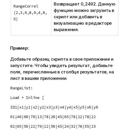
Возвращает 0,2492. Данную
RangeCorrel
функцию можно загрузить в
(2,3,6,8,9,4,8,
скрипт или добавить в
5)
визуализацию
в редакторе
выражения.
Пример:
Добавьте образец скрипта в свое приложение и
запустите. Чтобы увидеть результат, добавьте
поля, перечисленные в столбце результатов, на
лист в вашем приложении.
RangeList:
Load * Inline [
ID1|x1|y1|x2|y2|x3|y3|x4|y4|x5|y5|x6|y6
01|46|60|70|13|78|20|45|65|78|12|78|22
02|65|56|22|79|12|56|45|24|32|78|55|15