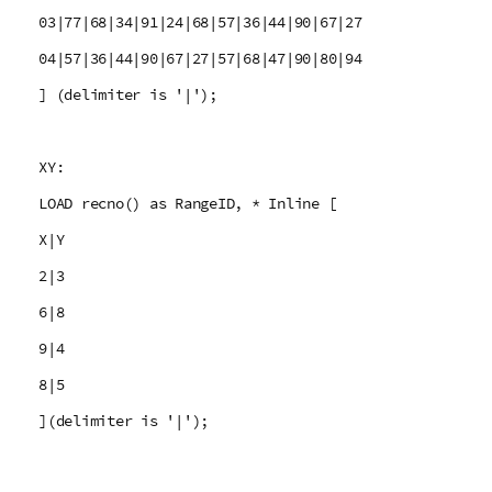
03|77|68|34|91|24|68|57|36|44|90|67|27
04|57|36|44|90|67|27|57|68|47|90|80|94
] (delimiter is '|');
XY:
LOAD recno() as RangeID, * Inline [
X|Y
2|3
6|8
9|4
8|5
](delimiter is '|');