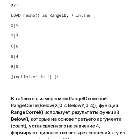
XY:
LOAD recno() as RangeID, * Inline [
X|Y
2|3
6|8
9|4
8|5
](delimiter is '|');
В таблице с измерением
RangeID
и мерой:
RangeCorrel(Below(X,0,4,BelowY,0,4))
, функция
RangeCorrel()
использует результаты функций
Below()
, которые на основе третьего аргумента
(count)
, установленного на значение
4
,
формируют диапазон из четырех значений
x-y
из