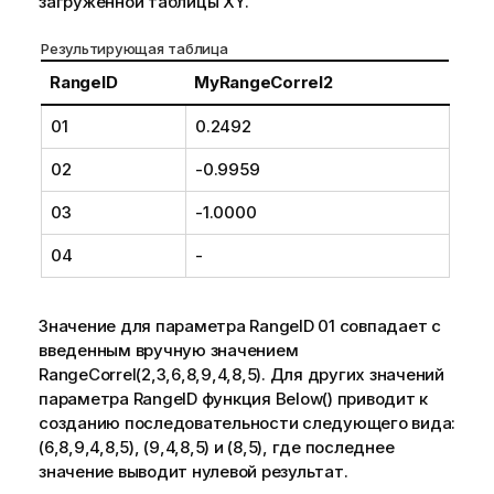
загруженной таблицы
XY
.
Результирующая таблица
RangeID
MyRangeCorrel2
01
0.2492
02
-0.9959
03
-1.0000
04
-
Значение для параметра
RangeID 01
совпадает с
введенным вручную значением
RangeCorrel(2,3,6,8,9,4,8,5)
. Для других значений
параметра
RangeID
функция
Below()
приводит к
созданию последовательности следующего вида:
(6,8,9,4,8,5)
,
(9,4,8,5)
и
(8,5)
, где последнее
значение выводит нулевой результат.