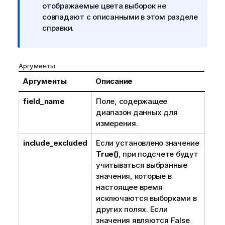
отображаемые цвета выборок не
н
совпадают с описанными в этом разделе
и
справки.
е
к
и
н
Аргументы
ф
Аргументы
Описание
о
р
field_name
Поле, содержащее
м
диапазон данных для
а
измерения.
ц
и
include_excluded
Если установлено значение
и
True()
, при подсчете будут
учитываться выбранные
значения, которые в
настоящее время
исключаются
выборками
в
других полях. Если
значения являются
False