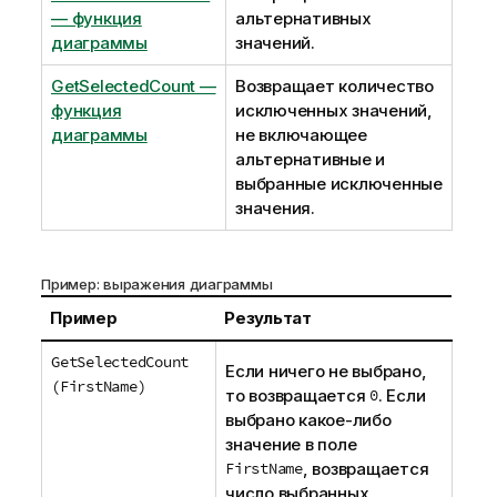
— функция
альтернативных
диаграммы
значений.
GetSelectedCount —
Возвращает количество
функция
исключенных значений,
диаграммы
не включающее
альтернативные и
выбранные исключенные
значения.
Пример: выражения диаграммы
Пример
Результат
GetSelectedCount
Если ничего не выбрано,
(FirstName)
то возвращается
0
. Если
выбрано какое-либо
значение в поле
FirstName
, возвращается
число выбранных