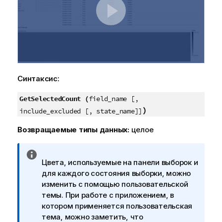
Синтаксис:
GetSelectedCount (
field_name [,
)
include_excluded [, state_name]]
Возвращаемые типы данных:
целое
П
Цвета, используемые на панели выборок и
р
для каждого состояния выборки, можно
и
изменить с помощью пользовательской
м
темы. При работе с приложением, в
е
котором применяется пользовательская
ч
тема, можно заметить, что
а