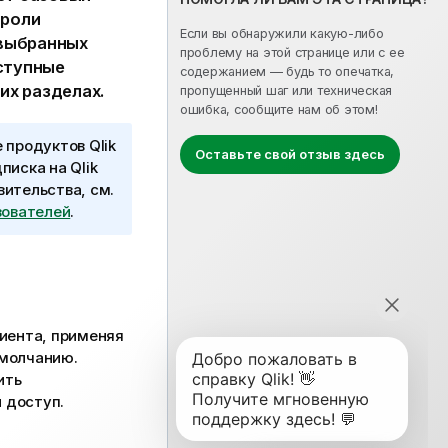
 роли
Если вы обнаружили какую-либо
 выбранных
проблему на этой странице или с ее
оступные
содержанием — будь то опечатка,
их разделах.
пропущенный шаг или техническая
ошибка, сообщите нам об этом!
se продуктов
Qlik
Оставьте свой отзыв здесь
дписка на
Qlik
авительства
, см.
зователей
.
лиента, применяя
умолчанию.
ить
 доступ.