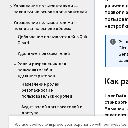
уровень д
Управление пользователями —
подписки на основе пользователей
позволяю
пользова
Управление пользователями —
настройк
подписки на основе объема
Добавление пользователей в Qlik
П
Этот
Cloud
р
Clou
Удаление пользователей
и
Sens
м
раз
Роли и разрешения для
е
пользователей и
ч
администраторов
Как р
а
Назначение ролей
н
безопасности и
и
User Defau
пользовательских ролей
е
стандартн
к
Аудит ролей пользователей и
Администр
и
доступа
определен
н
ф
Права, предоставляемые
We use cookies to improve your experience with our websites