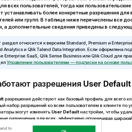
ля всех пользователей, тогда как пользовательские
т устанавливать более конкретные разрешения для
телей или групп. В таблице ниже перечислены все д
и, а дополнительные сведения приведены в следующ
 раздел относится к версиям Standard, Premium и Enterpri
d Analytics
и
Qlik Talend Data Integration
. Если оформлена по
e Enterprise SaaS
,
Qlik Sense Business
или
Qlik Cloud для пр
дел
Управление пользователями — подписки на основе поль
аботают разрешения
User Default
lt
разрешения действуют как базовый профиль для всего к
ый набор разрешений ко всем пользователям в клиенте по 
аторы могут изменять
User Default
настройки, чтобы удал
ные разрешения для всех, эффективно ограничивая широкий
 and to
Ok