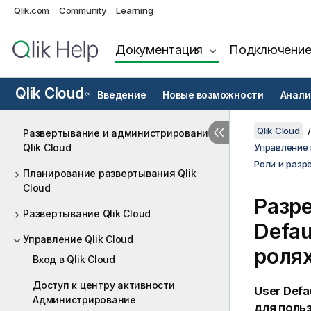
Qlik.com
Community
Learning
Документация
Подключени
Qlik Cloud
Введение
Новые возможности
Анали
®
Qlik Cloud
Развертывание и администрирование
Qlik Cloud
Управление 
Роли и разр
Планирование развертывания Qlik
Cloud
Разр
Развертывание Qlik Cloud
Defau
Управление Qlik Cloud
роля
Вход в Qlik Cloud
Доступ к центру активности
User Defa
Администрирование
для поль