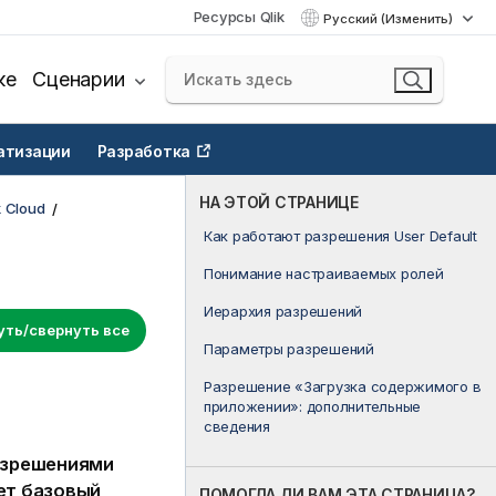
Ресурсы Qlik
Русский (Изменить)
ке
Сценарии
атизации
Разработка
НА ЭТОЙ СТРАНИЦЕ
 Cloud
Как работают разрешения User Default
Понимание настраиваемых ролей
Иерархия разрешений
уть/свернуть все
Параметры разрешений
Разрешение «Загрузка содержимого в
приложении»: дополнительные
сведения
азрешениями
ет базовый
ПОМОГЛА ЛИ ВАМ ЭТА СТРАНИЦА?