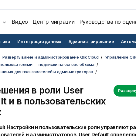
е
Видео
Центр миграции
Руководства по оцен
тика
Интеграция данных
Администрирование
Автом
Развертывание и администрирование Qlik Cloud
Управление Qlik
пользователями — подписки на основе объема
ешения для пользователей и администраторов
ешения в роли
User
Разверн
lt
и в пользовательских
х
ult
Настройки и пользовательские роли управляют р
зователей и администраторов.
User Default
определя