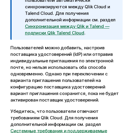
и
пользователи автоматически
ф
м
синхронизируются между
Qlik Cloud
и
о
е
Talend Cloud
. Для получения
р
ч
дополнительной информации см. раздел
м
а
Синхронизация между Qlik и Talend —
а
н
подписки Qlik Talend Cloud
.
ц
и
и
е
и
Пользователей можно добавить, настроив
к
поставщика удостоверений (IdP) или отправив
и
индивидуальные приглашения по электронной
н
почте, но нельзя использовать оба способа
ф
одновременно. Однако при переключении с
о
варианта приглашения пользователей на
р
конфигурацию поставщика удостоверений
м
вариант приглашения сохранится, пока не будет
а
активирован поставщик удостоверений.
ц
Убедитесь, что пользователи отвечают
и
требованиям
и
Qlik Cloud
. Для получения
дополнительной информации см. раздел
Системные требования и поддерживаемые