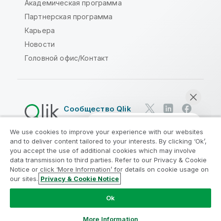
Академическая программа
Партнерская программа
Карьера
Новости
Головной офис/Контакт
Сообщество Qlik
We use cookies to improve your experience with our websites
Юридические соглашения
and to deliver content tailored to your interests. By clicking ‘Ok’,
Условия использования продуктов
you accept the use of additional cookies which may involve
data transmission to third parties. Refer to our Privacy & Cookie
Legal Policies
Юридические положения
Notice or click ‘More Information’ for details on cookie usage on
Условия использования
Товарные знаки
our sites.
Privacy & Cookie Notice
Начать чат
Do Not Share My Info
Ok
© QlikTech International AB, 1993-2026. Все права
защищены.
More Information