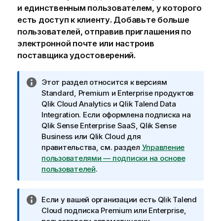
и единственным пользователем, у которого
есть доступ к клиенту. Добавьте больше
пользователей, отправив приглашения по
электронной почте или настроив
поставщика удостоверений.
П
Этот раздел относится к версиям
р
Standard, Premium и Enterprise продуктов
и
Qlik Cloud Analytics
и
Qlik Talend Data
м
Integration
. Если оформлена подписка на
е
Qlik Sense Enterprise SaaS
,
Qlik Sense
ч
Business
или
Qlik Cloud для
а
правительства
, см. раздел
Управление
н
пользователями — подписки на основе
и
пользователей
.
е
к
П
Если у вашей организации есть
Qlik Talend
и
р
Cloud
подписка Premium или Enterprise,
н