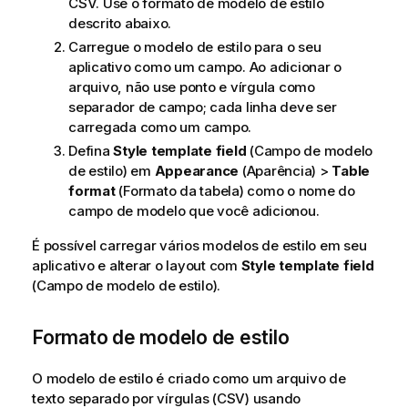
CSV. Use o formato de modelo de estilo
f
descrito abaixo.
o
r
Carregue o modelo de estilo para o seu
m
aplicativo como um campo. Ao adicionar o
a
arquivo, não use ponto e vírgula como
t
separador de campo; cada linha deve ser
i
carregada como um campo.
v
Defina
Style template field
(Campo de modelo
a
de estilo) em
Appearance
(Aparência) >
Table
format
(Formato da tabela) como o nome do
campo de modelo que você adicionou.
É possível carregar vários modelos de estilo em seu
aplicativo e alterar o layout com
Style template field
(Campo de modelo de estilo).
Formato de modelo de estilo
O modelo de estilo é criado como um arquivo de
texto separado por vírgulas (CSV) usando