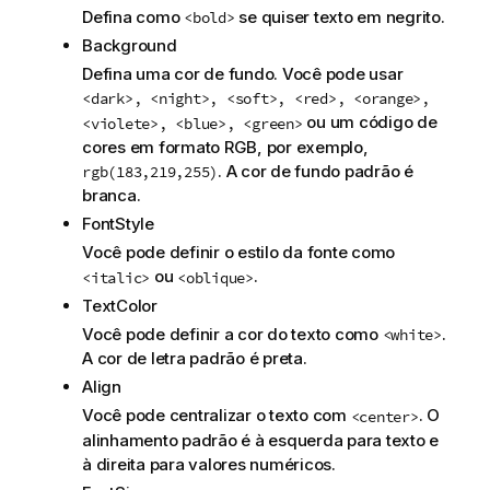
Defina como
se quiser texto em negrito.
<bold>
Background
Defina uma cor de fundo. Você pode usar
<dark>, <night>, <soft>, <red>, <orange>,
ou um código de
<violete>, <blue>, <green>
cores em formato RGB, por exemplo,
. A cor de fundo padrão é
rgb(183,219,255)
branca.
FontStyle
Você pode definir o estilo da fonte como
ou
.
<italic>
<oblique>
TextColor
Você pode definir a cor do texto como
.
<white>
A cor de letra padrão é preta.
Align
Você pode centralizar o texto com
. O
<center>
alinhamento padrão é à esquerda para texto e
à direita para valores numéricos.