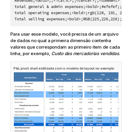
Revenues;<bold>;;<italic>;;<center>;;<comment>

total general & admin expenses;<bold>;#efefef;;;;;

total operating expenses;<bold>;rgb(128, 191, 255);<
Total selling expenses;<bold>;RGB(225,226,226);;;;;
Para usar esse modelo, você precisa de um arquivo
de dados no qual a primeira dimensão contenha
valores que correspondam ao primeiro item de cada
linha, por exemplo,
Custo das mercadorias vendidas
.
P&L pivot chart estilizada com o modelo de layout no exemplo