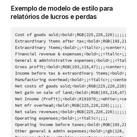
Exemplo de modelo de estilo para
relatórios de lucros e perdas
Cost of goods sold;<bold>;RGB(225,226,226);;;;;

Extraordinary items after tax;<bold>;RGB(193,216,47)
Extraordinary items;<bold>;;<italic>;;<center>;;<com
Financial revenue & expenses;<bold>;;<italic>;;<cent
General & administrative expenses;<bold>;;<italic>;;
Gross profit;<bold>;RGB(193,216,47);;;<center>;<larg
Income before tax & extraordinary items;<bold>;RGB(1
Manufacturing overhead;<bold>;;<italic>;;<center>;;<
Net costs of goods sold;<bold>;RGB(225,226,226);;;;;
Net gain on sale of land;<bold>;RGB(193,216,47);;;<c
Net Income (Profit);<bold>;#191970;;<white>;<center>
Net mfr overhead;<bold>;RGB(225,226,226);;;;;

Net sales revenues;<bold>;RGB(225,226,226);;;;;

Operating expenses;<bold>;;<italic>;;;;

Operating income before taxes;<bold>;RGB(193,216,47)
Other general & admin expenses;<bold>;rgb(128, 191, 