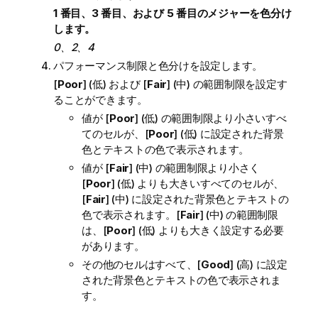
1 番目、3 番目、および 5 番目のメジャーを色分け
します。
0、2、4
パフォーマンス制限と色分けを設定します。
[
Poor
] (低) および [
Fair
] (中) の範囲制限を設定す
ることができます。
値が [
Poor
] (低) の範囲制限より小さいすべ
てのセルが、[
Poor
] (低) に設定された背景
色とテキストの色で表示されます。
値が [
Fair
] (中) の範囲制限より小さく
[
Poor
] (低) よりも大きいすべてのセルが、
[
Fair
] (中) に設定された背景色とテキストの
色で表示されます。[
Fair
] (中) の範囲制限
は、[
Poor
] (低) よりも大きく設定する必要
があります。
その他のセルはすべて、[
Good
] (高) に設定
された背景色とテキストの色で表示されま
す。