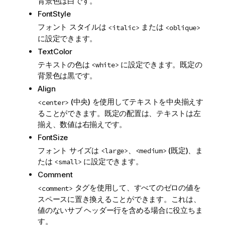
背景色は白です。
FontStyle
フォント スタイルは
または
<italic>
<oblique>
に設定できます。
TextColor
テキストの色は
に設定できます。既定の
<white>
背景色は黒です。
Align
(中央) を使用してテキストを中央揃えす
<center>
ることができます。既定の配置は、テキストは左
揃え、数値は右揃えです。
FontSize
フォント サイズは
、
(既定)、ま
<large>
<medium>
たは
に設定できます。
<small>
Comment
タグを使用して、すべてのゼロの値を
<comment>
スペースに置き換えることができます。これは、
値のないサブ ヘッダー行を含める場合に役立ちま
す。