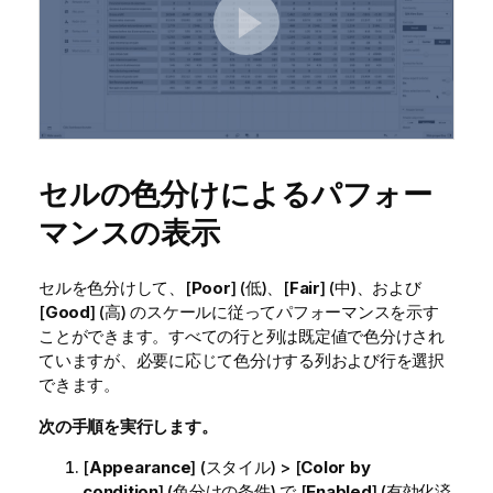
セルの色分けによるパフォー
マンスの表示
セルを色分けして、[
Poor
] (低)、[
Fair
] (中)、および
[
Good
] (高) のスケールに従ってパフォーマンスを示す
ことができます。すべての行と列は既定値で色分けされ
ていますが、必要に応じて色分けする列および行を選択
できます。
次の手順を実行します。
[
Appearance
] (スタイル) > [
Color by
condition
] (色分けの条件) で [
Enabled
] (有効化済