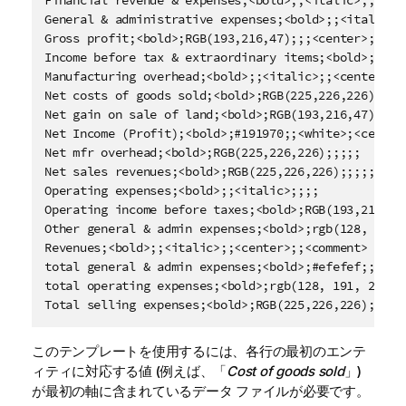
General & administrative expenses;<bold>;;<italic>;;
Gross profit;<bold>;RGB(193,216,47);;;<center>;<larg
Income before tax & extraordinary items;<bold>;RGB(1
Manufacturing overhead;<bold>;;<italic>;;<center>;;<
Net costs of goods sold;<bold>;RGB(225,226,226);;;;;
Net gain on sale of land;<bold>;RGB(193,216,47);;;<c
Net Income (Profit);<bold>;#191970;;<white>;<center>
Net mfr overhead;<bold>;RGB(225,226,226);;;;;

Net sales revenues;<bold>;RGB(225,226,226);;;;;

Operating expenses;<bold>;;<italic>;;;;

Operating income before taxes;<bold>;RGB(193,216,47)
Other general & admin expenses;<bold>;rgb(128, 191, 
Revenues;<bold>;;<italic>;;<center>;;<comment>

total general & admin expenses;<bold>;#efefef;;;;;

total operating expenses;<bold>;rgb(128, 191, 255);<
Total selling expenses;<bold>;RGB(225,226,226);;;;;
このテンプレートを使用するには、各行の最初のエンテ
ィティに対応する値 (例えば、「
Cost of goods sold
」)
が最初の軸に含まれているデータ ファイルが必要です。