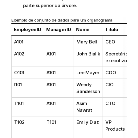
parte superior da árvore.
Exemplo de conjunto de dados para um organograma
EmployeeID
ManagerID
Nome
Título
A101
Mary Bell
CEO
A102
A101
John Bialik
Secretário
executivo
O101
A101
Lee Mayer
COO
I101
A101
Wendy
CIO
Sanderson
T101
A101
Asim
CTO
Nawrat
T102
T101
Emily Diaz
VP
Products