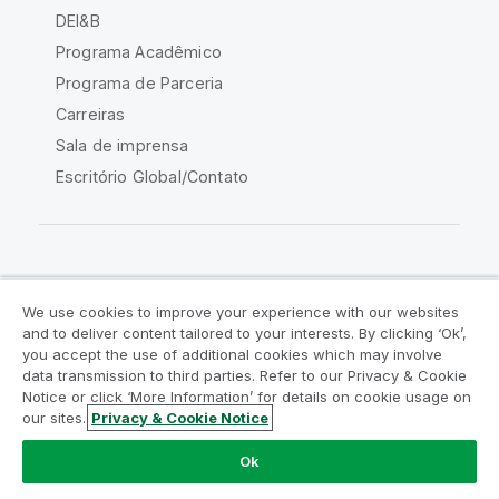
DEI&B
Programa Acadêmico
Programa de Parceria
Carreiras
Sala de imprensa
Escritório Global/Contato
Comunidade Qlik
We use cookies to improve your experience with our websites
and to deliver content tailored to your interests. By clicking ‘Ok’,
Acordos legais
Termos do produto
you accept the use of additional cookies which may involve
data transmission to third parties. Refer to our Privacy & Cookie
Legal Policies
Políticas Legais
Notice or click ‘More Information’ for details on cookie usage on
Termos de uso
Marcas comerciais
our sites.
Privacy & Cookie Notice
Do Not Share My Info
Ok
Copyright © 1993-2026 QlikTech International AB. Todos os
direitos reservados.