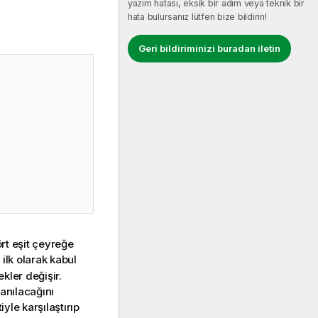
yazım hatası, eksik bir adım veya teknik bir
hata bulursanız lütfen bize bildirin!
Geri bildiriminizi buradan iletin
ört eşit çeyreğe
lk olarak kabul
kler değişir.
lanılacağını
yle karşılaştırıp