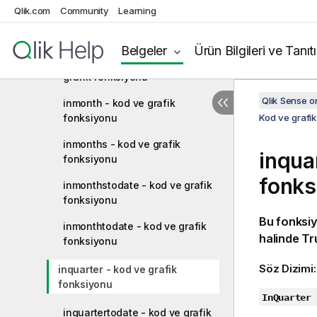
Qlik.com
Community
Learning
inlunarweek - kod ve grafik
fonksiyonu
Belgeler
Ürün Bilgileri ve Tanıt
inlunarweektodate - kod ve
grafik fonksiyonu
Qlik Sense 
inmonth - kod ve grafik
fonksiyonu
Kod ve grafik
inmonths - kod ve grafik
inqua
fonksiyonu
fonks
inmonthstodate - kod ve grafik
fonksiyonu
Bu fonksi
inmonthtodate - kod ve grafik
halinde
Tr
fonksiyonu
Söz Dizimi
inquarter - kod ve grafik
fonksiyonu
InQuarter 
inquartertodate - kod ve grafik