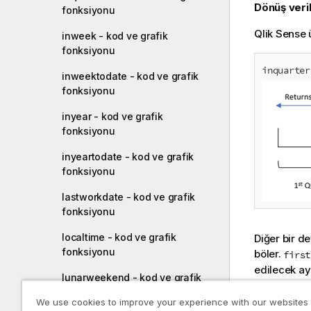
Dönüş veril
fonksiyonu
Qlik Sense
ü
inweek - kod ve grafik
fonksiyonu
inquarter
inweektodate - kod ve grafik
fonksiyonu
inyear - kod ve grafik
fonksiyonu
inyeartodate - kod ve grafik
fonksiyonu
lastworkdate - kod ve grafik
fonksiyonu
localtime - kod ve grafik
Diğer bir de
fonksiyonu
böler.
first
edilecek ay
lunarweekend - kod ve grafik
f
base_date
fonksiyonu
tanımlar. S
We use cookies to improve your experience with our websites