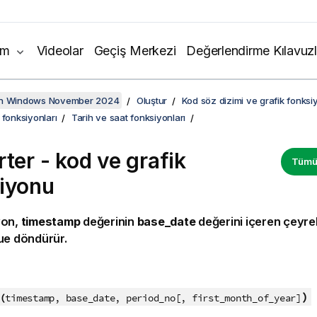
ım
Videolar
Geçiş Merkezi
Değerlendirme Kılavuzl
on Windows November 2024
Oluştur
Kod söz dizimi ve grafik fonksiy
 fonksiyonları
Tarih ve saat fonksiyonları
rter - kod ve grafik
Tümün
iyonu
yon,
timestamp
değerinin
base_date
değerini içeren çeyre
ue
döndürür.
:
)
(
timestamp, base_date, period_no[, first_month_of_year]