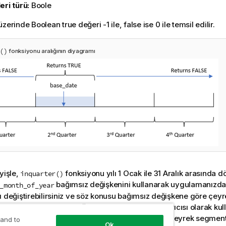
eri türü:
Boole
zerinde Boolean true değeri -1 ile, false ise 0 ile temsil edilir.
()
fonksiyonu aralığının diyagramı
yişle,
fonksiyonu yılı 1 Ocak ile 31 Aralık arasında d
inquarter()
bağımsız değişkenini kullanarak uygulamanızda i
_month_of_year
ı değiştirebilirsiniz ve söz konusu bağımsız değişkene göre çeyre
onksiyonu, hangi çeyreğin fonksiyonun karşılaştırıcısı olarak kul
on olarak, fonksiyon tarih değerlerini söz konusu çeyrek segmenti
 and to
Ok