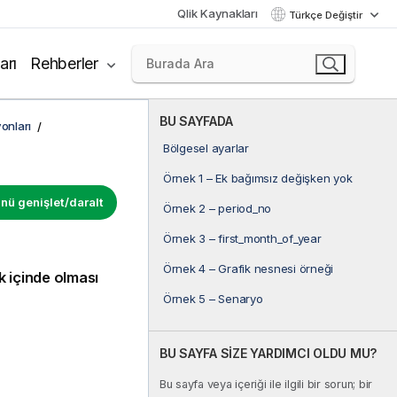
Qlik Kaynakları
Türkçe Değiştir
arı
Rehberler
BU SAYFADA
onları
Bölgesel ayarlar
Örnek 1 – Ek bağımsız değişken yok
ü genişlet/daralt
Örnek 2 – period_no
Örnek 3 – first_month_of_year
Örnek 4 – Grafik nesnesi örneği
k içinde olması
Örnek 5 – Senaryo
BU SAYFA SİZE YARDIMCI OLDU MU?
Bu sayfa veya içeriği ile ilgili bir sorun; bir