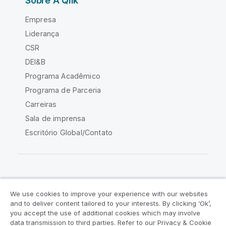
Sobre A Qlik
Empresa
Liderança
CSR
DEI&B
Programa Acadêmico
Programa de Parceria
Carreiras
Sala de imprensa
Escritório Global/Contato
Comunidade Qlik
We use cookies to improve your experience with our websites
and to deliver content tailored to your interests. By clicking ‘Ok’,
Acordos legais
Termos do produto
you accept the use of additional cookies which may involve
data transmission to third parties. Refer to our Privacy & Cookie
Legal Policies
Políticas Legais