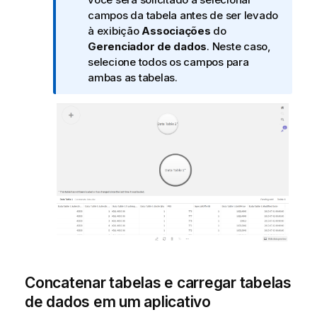
a
campos da tabela antes de ser levado
i
à exibição
Associações
do
n
Gerenciador de dados
. Neste caso,
f
selecione todos os campos para
o
ambas as tabelas.
r
m
a
t
i
v
a
Concatenar tabelas e carregar tabelas
de dados em um aplicativo