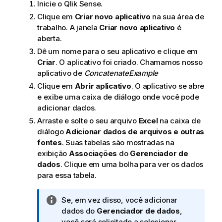
Inicie o
Qlik Sense
.
Clique em
Criar novo aplicativo
na sua área de
trabalho. A janela
Criar novo aplicativo
é
aberta.
Dê um nome para o seu aplicativo e clique em
Criar
. O aplicativo foi criado. Chamamos nosso
aplicativo de
ConcatenateExample
Clique em
Abrir aplicativo
. O aplicativo se abre
e exibe uma caixa de diálogo onde você pode
adicionar dados.
Arraste e solte o seu arquivo
Excel
na caixa de
diálogo
Adicionar dados de arquivos e outras
fontes
. Suas tabelas são mostradas na
exibição
Associações
do
Gerenciador de
dados
. Clique em uma bolha para ver os dados
para essa tabela.
N
Se, em vez disso, você adicionar
o
dados do
Gerenciador de dados
,
t
você será solicitado a selecionar