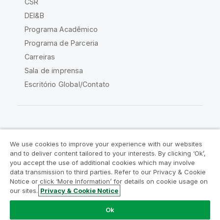
CSR
DEI&B
Programa Acadêmico
Programa de Parceria
Carreiras
Sala de imprensa
Escritório Global/Contato
Comunidade Qlik
We use cookies to improve your experience with our websites
and to deliver content tailored to your interests. By clicking ‘Ok’,
Acordos legais
Termos do produto
you accept the use of additional cookies which may involve
data transmission to third parties. Refer to our Privacy & Cookie
Legal Policies
Políticas Legais
Notice or click ‘More Information’ for details on cookie usage on
Termos de uso
Marcas comerciais
our sites.
Privacy & Cookie Notice
Do Not Share My Info
Ok
Copyright © 1993-2026 QlikTech International AB. Todos os