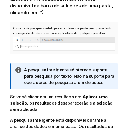
disponível na barra de seleções de uma pasta,
clicando em
.
Campo de pesquisa inteligente onde você pode pesquisar todo
o conjunto de dados no seu aplicativo de qualquer planilha.
N
A pesquisa inteligente só oferece suporte
o
para pesquisa por texto. Não há suporte para
t
operadores de pesquisa além de aspas.
a
i
Se você clicar em um resultado em
Aplicar uma
n
seleção
, os resultados desaparecerão e a seleção
f
será aplicada.
o
A pesquisa inteligente está disponível durante a
r
análise dos dados em uma pasta. Os resultados de
m