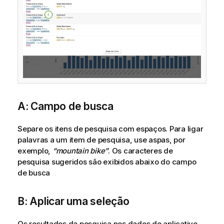
r
m
a
t
i
v
a
A: Campo de busca
Separe os itens de pesquisa com espaços. Para ligar
palavras a um item de pesquisa, use aspas, por
exemplo,
“mountain bike”
. Os caracteres de
pesquisa sugeridos são exibidos abaixo do campo
de busca
B: Aplicar uma seleção
Os resultados da pesquisa nos dados do aplicativo,