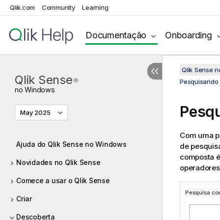
Qlik.com
Community
Learning
Documentação
Onboarding
Qlik Sense 
Qlik Sense
®
Pesquisando 
no
Windows
Pesqu
May 2025
Com uma pe
Ajuda do Qlik Sense no Windows
de pesquisa
composta é 
Novidades no Qlik Sense
operadores
Comece a usar o Qlik Sense
Pesquisa c
Criar
Descoberta