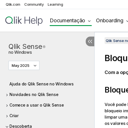
Qlik.com
Community
Learning
Documentação
Onboarding
Qlik Sense 
Qlik Sense
®
no
Windows
Bloqu
May 2025
Com a opç
Ajuda do Qlik Sense no Windows
Bloqu
Novidades no Qlik Sense
Você pode 
Comece a usar o Qlik Sense
bloqueio im
Criar
limpar uma 
os valores 
Descoberta