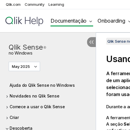
Qlik.com
Community
Learning
Documentação
Onboarding
Qlik Sense 
Qlik Sense
®
no
Windows
Usand
May 2025
A ferrame
de um apl
Ajuda do Qlik Sense no Windows
seleciona
foram usa
Novidades no Qlik Sense
Durante a a
Comece a usar o Qlik Sense
Criar
A ferramen
A seção
Se
Descoberta