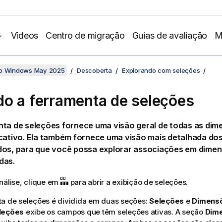
Vídeos
Centro de migração
Guias de avaliação
M
no Windows May 2025
Descoberta
Explorando com seleções
o a ferramenta de seleções
nta de seleções fornece uma visão geral de todas as di
icativo. Ela também fornece uma visão mais detalhada do
dos, para que você possa explorar associações em dime
das.
nálise, clique em
para abrir a exibição de seleções.
ta de seleções é dividida em duas seções:
Seleções
e
Dimensõ
leções
exibe os campos que têm seleções ativas. A seção
Dim