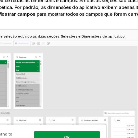
xibe todas as dimensões e campos. Ambas as seções são clas
ética. Por padrão, as dimensões do aplicativo exibem apenas i
Mostrar campos
para mostrar todos os campos que foram car
de seleção exibindo as duas seções
Seleções
e
Dimensões do aplicativo
.
 and to
Ok