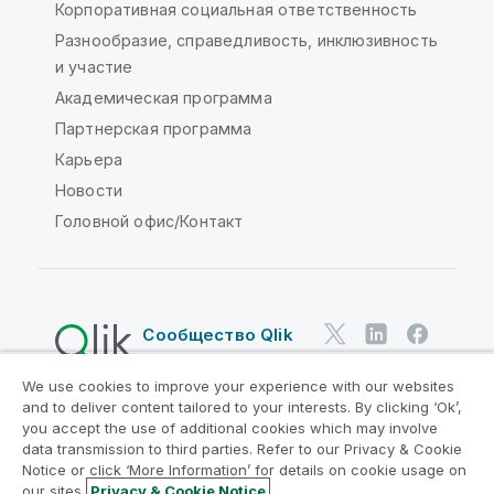
Корпоративная социальная ответственность
Разнообразие, справедливость, инклюзивность
и участие
Академическая программа
Партнерская программа
Карьера
Новости
Головной офис/Контакт
Сообщество Qlik
We use cookies to improve your experience with our websites
Юридические соглашения
and to deliver content tailored to your interests. By clicking ‘Ok’,
Условия использования продуктов
you accept the use of additional cookies which may involve
data transmission to third parties. Refer to our Privacy & Cookie
Legal Policies
Юридические положения
Notice or click ‘More Information’ for details on cookie usage on
Условия использования
Товарные знаки
our sites.
Privacy & Cookie Notice