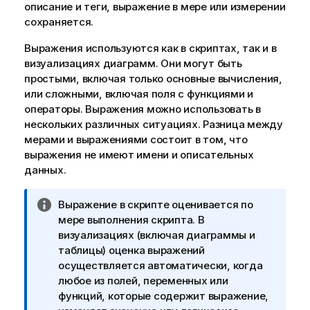
описание и теги, выражение в мере или измерении
сохраняется.
Выражения используются как в скриптах, так и в
визуализациях диаграмм. Они могут быть
простыми, включая только основные вычисления,
или сложными, включая поля с функциями и
операторы. Выражения можно использовать в
нескольких различных ситуациях. Разница между
мерами и выражениями состоит в том, что
выражения не имеют имени и описательных
данных.
П
Выражение в скрипте оценивается по
р
мере выполнения скрипта. В
и
визуализациях (включая диаграммы и
м
таблицы) оценка выражений
е
осуществляется автоматически, когда
ч
любое из полей, переменных или
а
функций, которые содержит выражение,