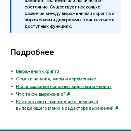
н
изменяет значение или логическое
и
состояние. Существует несколько
е
различий между выражениями скрипта и
к
выражениями диаграммы в синтаксисе и
и
доступных функциях.
н
ф
о
Подробнее
р
м
а
ц
Выражения скрипта
и
Ссылки на поля, меры и переменные
и
Использование основных мер в выражениях
Что такое выражение?
Как составить выражение с помощью
выпадающего меню в редакторе выражений