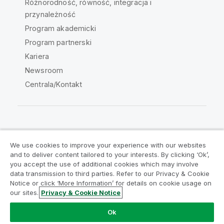
Różnorodność, równość, integracja i
przynależność
Program akademicki
Program partnerski
Kariera
Newsroom
Centrala/Kontakt
Społeczność Qlik
We use cookies to improve your experience with our websites
and to deliver content tailored to your interests. By clicking ‘Ok’,
Umowy prawne
Warunki produktu
you accept the use of additional cookies which may involve
data transmission to third parties. Refer to our Privacy & Cookie
Legal Policies
Legal Policies
Notice or click ‘More Information’ for details on cookie usage on
Warunki korzystania
Znaki towarowe
our sites.
Privacy & Cookie Notice
Do Not Share My Info
Ok
Copyright © 1993-2026 QlikTech International AB. Wszelkie