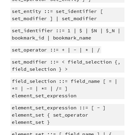
set_entity ::= set_identifier [
set_modifier ] | set_modifier
set_identifier ::= 1 | $ | $N | $_N |
bookmark_id | bookmark_name
set_operator ::= + | - | * | /
set_modifier ::= < field_selection {,
field_selection } >
field_selection ::= field_name [ = |
+= | –= | *= | /= ]
element_set_expression
element_set_expression ::= [ - ]
element_set { set_operator
element_set }
element_set ::= [ field_name ] | {