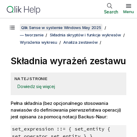
Search
Menu
Qlik Sense w systemie Windows May 2025
— tworzenie
Składnia skryptów i funkcje wykresów
Wyrażenia wykresu
Analiza zestawów
Składnia wyrażeń zestawu
NA TEJ STRONIE
Dowiedz się więcej
Pełna składnia (bez opcjonalnego stosowania
nawiasów do definiowania pierwszeństwa operacji)
jest opisana za pomocą notacji
Backus-Naur
:
set_expression ::= { set_entity {
set_operator set_entity } }