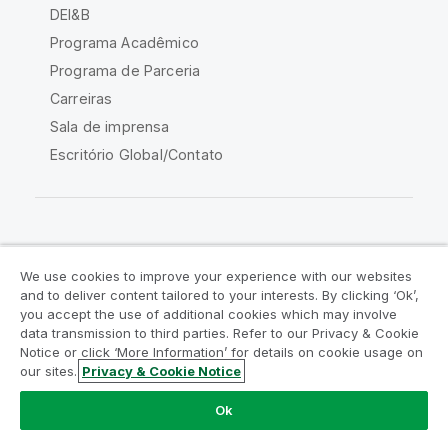
DEI&B
Programa Acadêmico
Programa de Parceria
Carreiras
Sala de imprensa
Escritório Global/Contato
Comunidade Qlik
We use cookies to improve your experience with our websites
and to deliver content tailored to your interests. By clicking ‘Ok’,
Acordos legais
Termos do produto
you accept the use of additional cookies which may involve
data transmission to third parties. Refer to our Privacy & Cookie
Legal Policies
Políticas Legais
Notice or click ‘More Information’ for details on cookie usage on
Termos de uso
Marcas comerciais
our sites.
Privacy & Cookie Notice
Do Not Share My Info
Ok
Copyright © 1993-2026 QlikTech International AB. Todos os
direitos reservados.