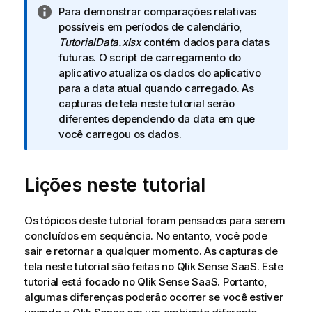
N
Para demonstrar comparações relativas
o
possíveis em períodos de calendário,
t
TutorialData.xlsx
contém dados para datas
a
futuras. O script de carregamento do
i
aplicativo atualiza os dados do aplicativo
n
para a data atual quando carregado. As
f
capturas de tela neste tutorial serão
o
diferentes dependendo da data em que
r
você carregou os dados.
m
a
Lições neste tutorial
t
i
v
Os tópicos deste tutorial foram pensados para serem
a
concluídos em sequência. No entanto, você pode
sair e retornar a qualquer momento.
As capturas de
tela neste tutorial são feitas no
Qlik Sense SaaS
. Este
tutorial está focado no
Qlik Sense SaaS
. Portanto,
algumas diferenças poderão ocorrer se você estiver