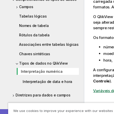
carregada
formatos. 
Campos
Tabelas lógicas
O
QlikView
seja altera
Nomes de tabela
sempre res
Rótulos da tabela
Os formatos
Associações entre tabelas lógicas
númer
moeda
Chaves sintéticas
hora,
Tipos de dados no QlikView
A configur
Interpretação numérica
interpretaç
Controle
).
Interpretação de data e hora
Variáveis d
Diretrizes para dados e campos
Dados
Carregando dados de arquivos
We use cookies to improve your experience with our websites
Carregando dados de bancos de