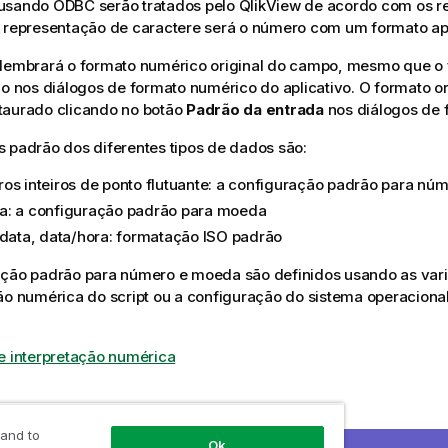
 usando
ODBC
serão tratados pelo
QlikView
de acordo com os r
A representação de caractere será o número com um formato ap
lembrará o formato numérico original do campo, mesmo que o
do nos diálogos de formato numérico do aplicativo. O formato or
taurado clicando no botão
Padrão da entrada
nos diálogos de 
 padrão dos diferentes tipos de dados são:
os inteiros de ponto flutuante: a configuração padrão para nú
: a configuração padrão para moeda
 data, data/hora: formatação ISO padrão
ação padrão para número e moeda são definidos usando as vari
ão numérica do script ou a configuração do sistema operacional
e interpretação numérica
 sem informações de tipo
 and to
Ok