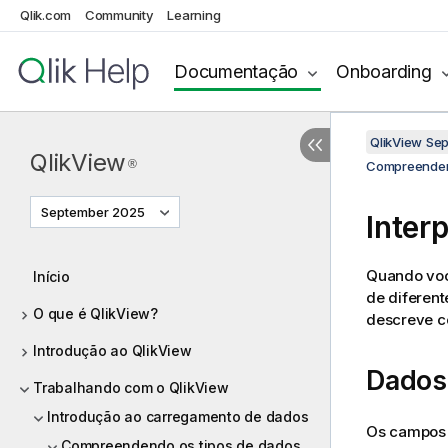
Qlik.com
Community
Learning
Documentação
Onboarding
QlikView Se
QlikView
®
Compreenden
September 2025
Inter
Quando voc
Início
de diferent
O que é QlikView?
descreve co
Introdução ao QlikView
Dados
Trabalhando com o QlikView
Introdução ao carregamento de dados
Os campos 
Compreendendo os tipos de dados