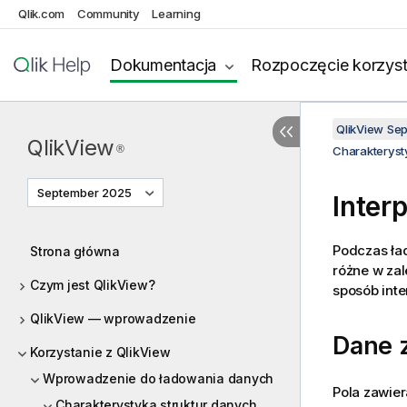
Qlik.com
Community
Learning
Dokumentacja
Rozpoczęcie korzyst
QlikView Se
QlikView
®
Charakteryst
September 2025
Interp
Podczas ład
Strona główna
różne w zal
Czym jest QlikView?
sposób int
QlikView — wprowadzenie
Dane z
Korzystanie z QlikView
Wprowadzenie do ładowania danych
Pola zawie
Charakterystyka struktur danych