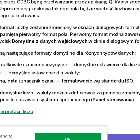
j przez
ODBC
będą przetwarzane przez aplikację
QlikView
zgod
Reprezentacją znakową takiego pola będzie wartość liczbowa p
ego formatowania.
 format liczby zostanie zmieniony w oknach dialogowych formató
pamięta pierwotny format pola. Pierwotny format można zawsz
zycisk
Domyślne z danych wejściowych
w oknie dialogowym for
są następujące formaty domyślne dla różnych typów danych:
y całkowite i zmiennopozycyjne — domyślne ustawienie dla liczb
a — domyślne ustawienie dla waluty;
na, data i znacznik czasu — formatowanie wg standardu ISO.
domyślne liczb i waluty można zdefiniować za pomocą zmiennyc
ypcie lub ustawień systemu operacyjnego (
Panel sterowania
).
erpretacji liczb
ez informacji o typie
 and to
Ok