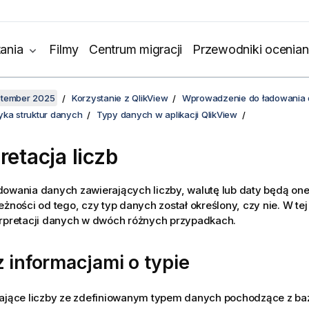
ania
Filmy
Centrum migracji
Przewodniki ocenian
ptember 2025
Korzystanie z QlikView
Wprowadzenie do ładowania
yka struktur danych
Typy danych w aplikacji QlikView
retacja liczb
owania danych zawierających liczby, walutę lub daty będą one
eżności od tego, czy typ danych został określony, czy nie. W tej
erpretacji danych w dwóch różnych przypadkach.
 informacjami o typie
rające liczby ze zdefiniowanym typem danych pochodzące z b