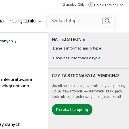
Zasoby Qlik
Polski (Zmień)
ia
Podręczniki
NA TEJ STRONIE
 danych
Dane z informacjami o typie
Dane bez informacji o typie
CZY TA STRONA BYŁA POMOCNA?
 interpretowane
 sekcji opisano
Jeżeli natkniesz się na problemy z tą stroną
lub jej zawartością — literówkę, brakujący
krok lub błąd techniczny — daj nam znać!
Przekaż tu opinię
azy danych