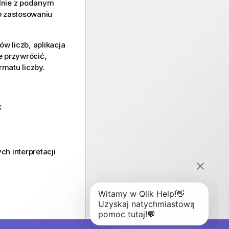
nie z podanym
o zastosowaniu
w liczb, aplikacja
e przywrócić,
matu liczby.
;
h interpretacji