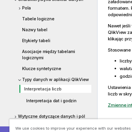
załadowane
formatem. 
Pola
odpowiedni
Tabele logiczne
Nawet jeśli
Nazwy tabel
QlikView
za
klikając pr
Etykiety tabeli
Stosowane 
Asocjacje między tabelami
logicznymi
liczb
walut
Klucze syntetyczne
godzi
Typy danych w aplikacji QlikView
Ustawienia 
Interpretacja liczb
liczb w skr
Interpretacja dat i godzin
Zmienne int
Wytyczne dotyczące danych i pól
Dane b
Ładowanie danych z plików
We use cookies to improve your experience with our websites