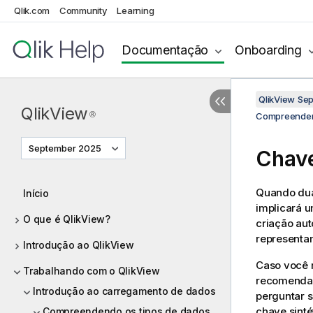
Qlik.com
Community
Learning
Documentação
Onboarding
QlikView Se
QlikView
®
Compreenden
September 2025
Chave
Quando dua
Início
implicará 
O que é QlikView?
criação au
representa
Introdução ao QlikView
Caso você 
Trabalhando com o QlikView
recomendad
Introdução ao carregamento de dados
perguntar s
chave sinté
Compreendendo os tipos de dados