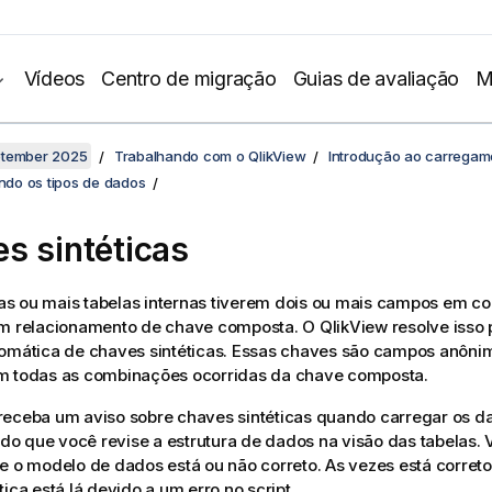
Vídeos
Centro de migração
Guias de avaliação
M
ptember 2025
Trabalhando com o QlikView
Introdução ao carregam
do os tipos de dados
s sintéticas
s ou mais tabelas internas tiverem dois ou mais campos em c
um relacionamento de chave composta. O
QlikView
resolve isso 
tomática de chaves sintéticas. Essas chaves são campos anôni
m todas as combinações ocorridas da chave composta.
receba um aviso sobre chaves sintéticas quando carregar os d
o que você revise a estrutura de dados na visão das tabelas. 
e o modelo de dados está ou não correto. As vezes está correto
tica está lá devido a um erro no script.