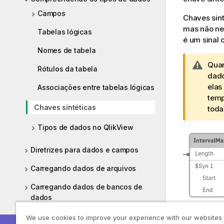
Campos
Chaves sin
mas não ne
Tabelas lógicas
é um sinal 
Nomes de tabela
N
Quan
Rótulos da tabela
o
dado
t
elas
Associações entre tabelas lógicas
a
temp
Chaves sintéticas
d
toda
e
Tipos de dados no QlikView
a
d
Diretrizes para dados e campos
v
e
Carregando dados de arquivos
r
t
Carregando dados de bancos de
ê
dados
n
Carregando dados de tabelas inline
We use cookies to improve your experience with our websites
c