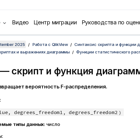
е
Видео
Центр миграции
Руководства по оцен
ptember 2025
Работа с QlikView
Синтаксис скрипта и функции 
скриптах и выражениях диаграммы
Функции статистического рас
t — скрипт и функция диаграм
звращает вероятность
F
-распределения.
:
lue, degrees_freedom1, degrees_freedom2
)
емые типы данных:
число
ы: