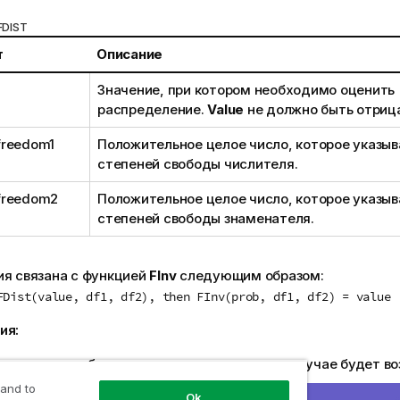
FDIST
т
Описание
Значение, при котором необходимо оценить
распределение.
Value
не должно быть отриц
freedom1
Положительное целое число, которое указыв
степеней свободы числителя.
freedom2
Положительное целое число, которое указыв
степеней свободы знаменателя.
ия связана с функцией
FInv
следующим образом:
FDist(value, df1, df2), then FInv(prob, df1, df2) = value
ия:
енты должны быть числовыми, в противном случае будет в
ULL
.
 and to
Ok