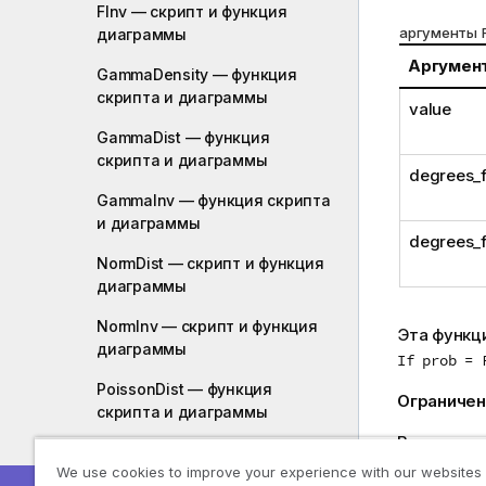
FInv — скрипт и функция
аргументы 
диаграммы
Аргумен
GammaDensity — функция
скриптa и диаграммы
value
GammaDist — функция
скриптa и диаграммы
degrees_
GammaInv — функция скриптa
и диаграммы
degrees_
NormDist — скрипт и функция
диаграммы
NormInv — скрипт и функция
Эта функц
диаграммы
If prob = 
PoissonDist — функция
Ограничен
скриптa и диаграммы
Все аргум
PoissonFrequency — функция
значение
N
We use cookies to improve your experience with our websites
скриптa и диаграммы