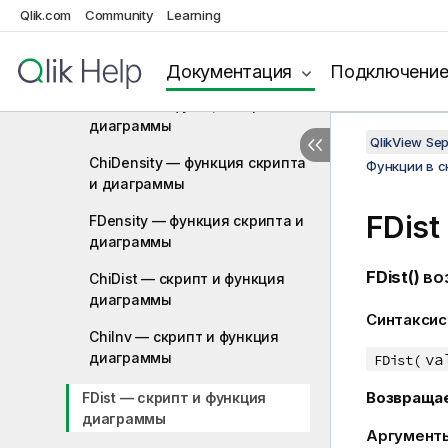
и диаграммы
Qlik.com
Community
Learning
BinomFrequency — функция
скриптa и диаграммы
Документация
Подключени
BinomInv — функция скриптa и
диаграммы
QlikView Se
ChiDensity — функция скриптa
Функции в 
и диаграммы
FDis
FDensity — функция скриптa и
диаграммы
FDist()
во
ChiDist — скрипт и функция
диаграммы
Синтаксис
ChiInv — скрипт и функция
диаграммы
va
FDist(
Возвраща
FDist — скрипт и функция
диаграммы
Аргумент