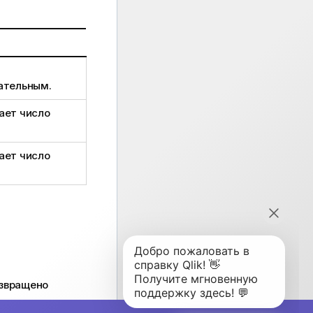
ательным.
ает число
ает число
озвращено