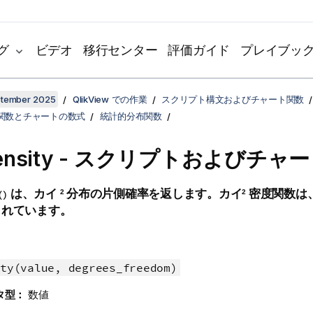
グ
ビデオ
移行センター
評価ガイド
プレイブッ
ptember 2025
QlikView での作業
スクリプト構文およびチャート関数
関数とチャートの数式
統計的分布関数
Density - スクリプトおよびチャ
は、カイ
分布の片側確率を返します。カイ
密度関数は、
()
2
2
られています。
ty(value, degrees_freedom)
タ型：
数値