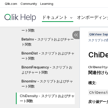
Qlik.com
Community
Learning
統計的分布関数
BetaDensity - スクリプトおよびチ
ャート関数
ドキュメント
オンボーディン
BetaDist - スクリプトおよびチャ
ート関数
QlikView Se
BetaInv - スクリプトおよびチャー
スクリプトの
ト関数
Chi
BinomDist - スクリプトおよびチャ
ート関数
ChiDensity
BinomFrequency - スクリプトお
よびチャート関数
関連付け
BinomInv - スクリプトおよびチャ
構文:
ート関数
ChiDensi
ChiDensity - スクリプトおよびチャ
ート関数
戻り値デー