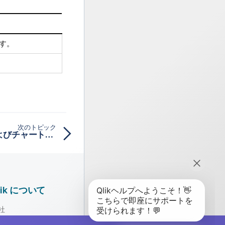
す。
次のトピック
FDensity - スクリプトおよびチャート関数
lik について
社
ーダーシップ