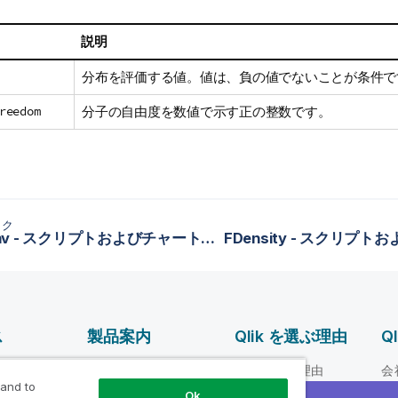
説明
分布を評価する値。値は、負の値でないことが条件で
reedom
分子の自由度を数値で示す正の整数です。
ック
BinomInv - スクリプトおよびチャート関数
ス
製品案内
Qlik を選ぶ理由
Q
データ統合とデータ
ルプ ビデオ
Qlik を選ぶ理由
会
品質
 and to
loper
信頼性とセキュリテ
リ
Ok