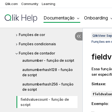
Qlik.com
Community
Learning
Funções de agregação
Aggr
Documentação
Onboarding
Conexões analíticas
Funções de cor
QlikView Se
Funções em s
Funções condicionais
Funções de contador
field
autonumber - função de script
Essa função
autonumberhash128 - função
ser especif
de script
Sintaxe:
autonumberhash256 - função
de script
fieldvalue
fieldvaluecount - função de
Exemplo:
script