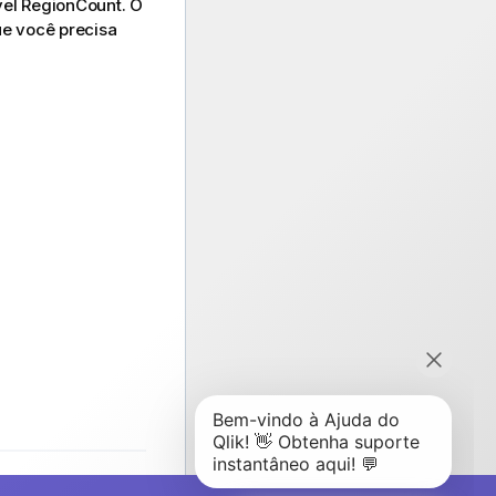
vel
RegionCount
. O
ue você precisa
Próximo tópico