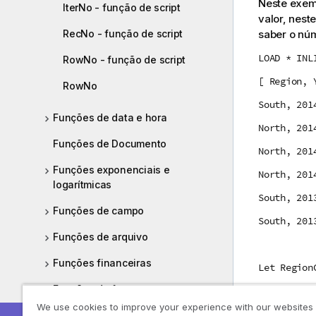
Neste exemp
IterNo - função de script
valor, nest
saber o núm
RecNo - função de script
LOAD * INL
RowNo - função de script
[ Region, 
RowNo
South, 201
Funções de data e hora
North, 201
Funções de Documento
North, 201
Funções exponenciais e
North, 201
logarítmicas
South, 201
Funções de campo
South, 201
Funções de arquivo
Funções financeiras
Let Region
Funções de formato
We use cookies to improve your experience with our websites
Tópico ant
Funções numéricas gerais