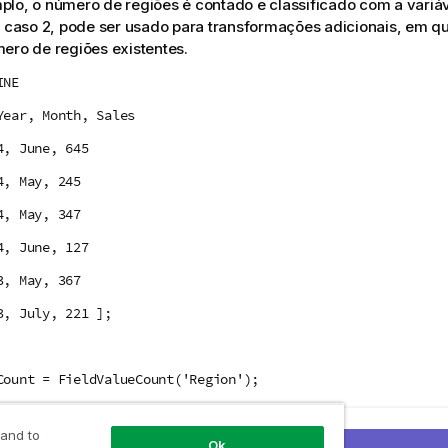
lo, o número de regiões é contado e classificado com a variá
e caso 2, pode ser usado para transformações adicionais, em q
ero de regiões existentes.
INE
Year, Month, Sales
4, June, 645
4, May, 245
4, May, 347
4, June, 127
3, May, 367
3, July, 221 ];
Count = FieldValueCount('Region');
 and to
erior
Ok