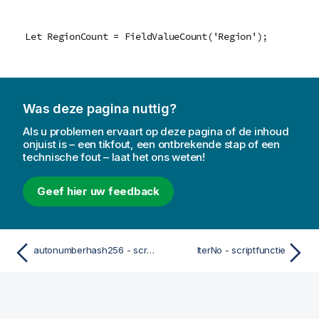
Let RegionCount = FieldValueCount('Region');
Was deze pagina nuttig?
Als u problemen ervaart op deze pagina of de inhoud
onjuist is – een tikfout, een ontbrekende stap of een
technische fout – laat het ons weten!
Geef hier uw feedback
autonumberhash256 - scriptfunctie
IterNo - scriptfunctie