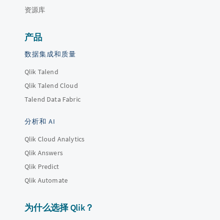
资源库
产品
数据集成和质量
Qlik Talend
Qlik Talend Cloud
Talend Data Fabric
分析和 AI
Qlik Cloud Analytics
Qlik Answers
Qlik Predict
Qlik Automate
为什么选择 Qlik？