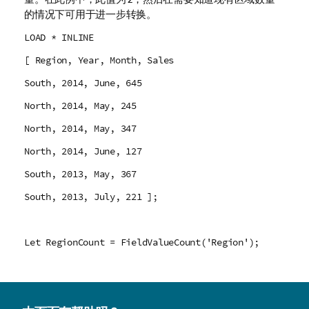
的情况下可用于进一步转换。
LOAD * INLINE
[ Region, Year, Month, Sales
South, 2014, June, 645
North, 2014, May, 245
North, 2014, May, 347
North, 2014, June, 127
South, 2013, May, 367
South, 2013, July, 221 ];
Let RegionCount = FieldValueCount('Region');