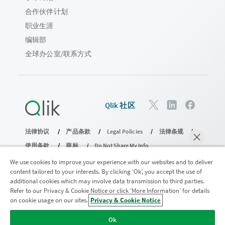
合作伙伴计划
职业生涯
编辑部
全球办公室/联系方式
Qlik 社区
法律协议
产品条款
Legal Policies
法律条规
使用条款
商标
Do Not Share My Info
版权所有 © 1993-2026 QlikTech International AB。保留所有权利。
We use cookies to improve your experience with our websites and to deliver
content tailored to your interests. By clicking ‘Ok’, you accept the use of
additional cookies which may involve data transmission to third parties.
Refer to our Privacy & Cookie Notice or click ‘More Information’ for details
加入分析现代化计划
on cookie usage on our sites.
Privacy & Cookie Notice
马上聊天
使用分析现代化计划实现现代化，同时不损害您宝贵的
Ok