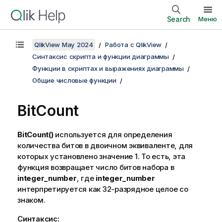
Search
Меню
QlikView May 2024
Работа с QlikView
Синтаксис скрипта и функции диаграммы
Функции в скриптах и выражениях диаграммы
Общие числовые функции
BitCount
BitCount()
используется для определения
количества битов в двоичном эквиваленте, для
которых установлено значение 1. То есть, эта
функция возвращает число битов набора в
integer_number
, где
integer_number
интерпретируется как 32-разрядное целое со
знаком.
Синтаксис: