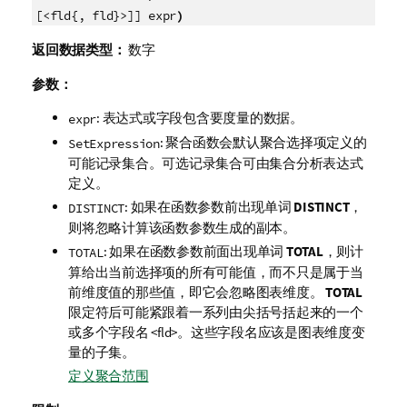
)
[<fld{, fld}>]] expr
返回数据类型：
数字
参数：
: 表达式或字段包含要度量的数据。
expr
: 聚合函数会默认聚合选择项定义的
SetExpression
可能记录集合。可选记录集合可由集合分析表达式
定义。
: 如果在函数参数前出现单词
DISTINCT
，
DISTINCT
则将忽略计算该函数参数生成的副本。
: 如果在函数参数前面出现单词
TOTAL
，则计
TOTAL
算给出当前选择项的所有可能值，而不只是属于当
前维度值的那些值，即它会忽略图表维度。
TOTAL
限定符后可能紧跟着一系列由尖括号括起来的一个
或多个字段名
<fld>
。这些字段名应该是图表维度变
量的子集。
定义聚合范围