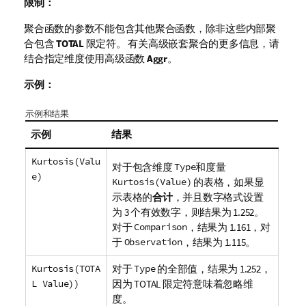
限制：
聚合函数的参数不能包含其他聚合函数，除非这些内部聚
合包含
TOTAL
限定符。 有关高级嵌套聚合的更多信息，请
结合指定维度使用高级函数
Aggr
。
示例：
示例和结果
示例
结果
Kurtosis(Valu
对于包含维度
Type
和度量
e)
Kurtosis(Value)
的表格，如果显
示表格的
合计
，并且数字格式设置
为 3 个有效数字，则结果为 1.252。
对于
Comparison
，结果为 1.161，对
于
Observation
，结果为 1.115。
Kurtosis(TOTA
对于
Type
的全部值，结果为 1.252，
L Value))
因为
TOTAL
限定符意味着忽略维
度。