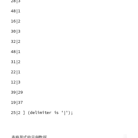
28|3
48|1
16|2
30|3
32|2
48|1
31|2
22|1
12|3
39|29
19|37
25|2 ] (delimiter is '|');
表格形式的示例数据