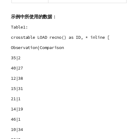
示例中所使用的数据：
Table1:
crosstable LOAD recno() as ID, * inline [
Observation|Comparison
35|2
40|27
12|38
15|31
21|1
14|19
46|1
10|34