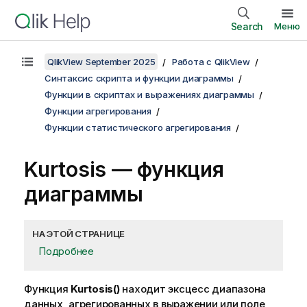
Search
Меню
QlikView September 2025
Работа с QlikView
Синтаксис скрипта и функции диаграммы
Функции в скриптах и выражениях диаграммы
Функции агрегирования
Функции статистического агрегирования
Kurtosis
— функция
диаграммы
НА ЭТОЙ СТРАНИЦЕ
Подробнее
Функция
Kurtosis()
находит эксцесс диапазона
данных, агрегированных в выражении или поле,