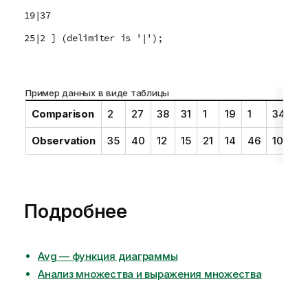
19|37
25|2 ] (delimiter is '|');
Пример данных в виде таблицы
Comparison
2
27
38
31
1
19
1
34
3
Observation
35
40
12
15
21
14
46
10
2
Подробнее
Avg — функция диаграммы
Анализ множества и выражения множества