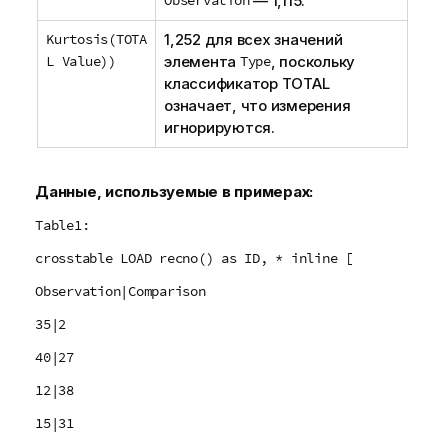
Observation
— 1,115.
Kurtosis(TOTA
1,252 для всех значений
L Value))
элемента
Type
, поскольку
классификатор
TOTAL
означает, что измерения
игнорируются.
Данные, используемые в примерах:
Table1:
crosstable LOAD recno() as ID, * inline [
Observation|Comparison
35|2
40|27
12|38
15|31