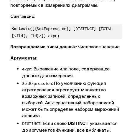
повторяемых в измерениях диаграммы.
Синтаксис:
Kurtosis(
[{SetExpression}] [DISTINCT] [TOTAL
)
[<fld{, fld}>]] expr
Возвращаемые типы данных:
числовое значение
Аргументы:
: Выражение или поле, содержащее
expr
данные для измерения.
: По умолчанию функция
SetExpression
агрегирования агрегирует множество
возможных записей, определенных
выборкой. Альтернативный набор записей
может быть определен набором выражений
анализа.
: Если слово
DISTINCT
указывается
DISTINCT
до аргументов функции, все дубликаты,