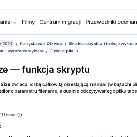
ania
Filmy
Centrum migracji
Przewodniki ocenian
y 2024
Korzystanie z QlikView
Składnia skryptów i funkcje wykres
ptu i wyrażenia wykresu
Funkcje pliku
ize — funkcja skryptu
eSize
zwraca liczbę całkowitą określającą rozmiar (w bajtach) pl
kreślono parametru
filename
, aktualnie odczytywanego pliku tabel
)
filename]
: