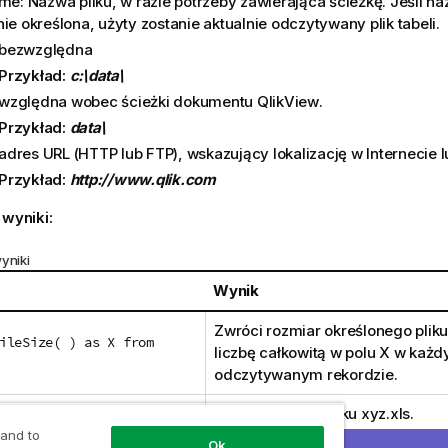
ame
: Nazwa pliku, w razie potrzeby zawierająca ścieżkę. Jeśli na
ie określona, użyty zostanie aktualnie odczytywany plik tabeli.
bezwzględna
Przykład:
c:\data\
względna wobec ścieżki dokumentu
QlikView
.
Przykład:
data\
adres URL (
HTTP
lub
FTP
), wskazujący lokalizację w Internecie l
Przykład:
http://www.qlik.com
 wyniki:
yniki
Wynik
Zwróci rozmiar określonego pliku
ileSize( ) as X from
liczbę całkowitą w polu X w każ
odczytywanym rekordzie.
 'xyz.xls' )
Zwróci rozmiar pliku
xyz.xls
.
 and to
Ok