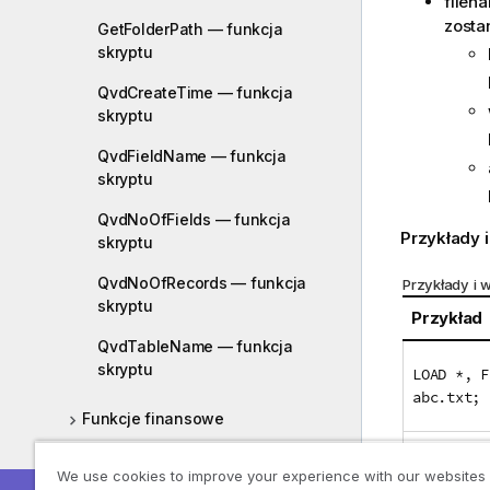
filen
zostan
GetFolderPath — funkcja
skryptu
QvdCreateTime — funkcja
skryptu
QvdFieldName — funkcja
skryptu
QvdNoOfFields — funkcja
Przykłady i
skryptu
QvdNoOfRecords — funkcja
Przykłady i w
skryptu
Przykład
QvdTableName — funkcja
skryptu
LOAD *, F
abc.txt;
Funkcje finansowe
FileSize(
Funkcje formatowania
We use cookies to improve your experience with our websites