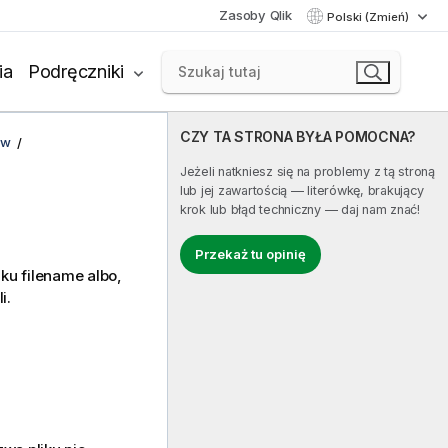
Zasoby Qlik
Polski (Zmień)
ia
Podręczniki
CZY TA STRONA BYŁA POMOCNA?
ów
Jeżeli natkniesz się na problemy z tą stroną
lub jej zawartością — literówkę, brakujący
krok lub błąd techniczny — daj nam znać!
Przekaż tu opinię
iku
filename
albo,
i.