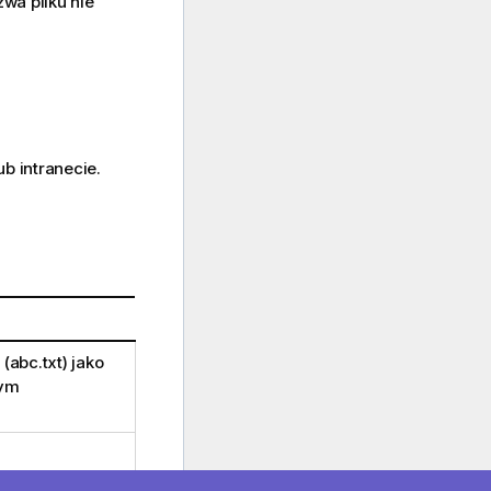
zwa pliku nie
ub intranecie.
 (
abc.txt
) jako
dym