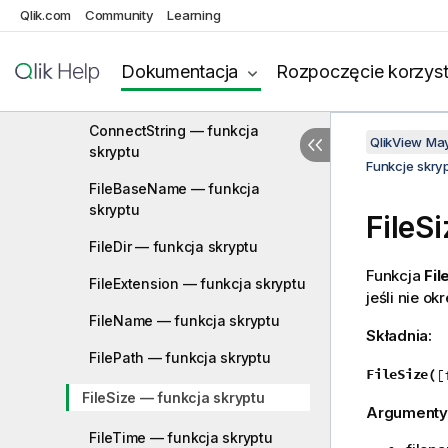
Qlik.com
Community
Learning
Funkcje pól
Funkcje pliku
Dokumentacja
Rozpoczęcie korzyst
Attribute — funkcja skryptu
ConnectString — funkcja
QlikView Ma
skryptu
Funkcje skry
FileBaseName — funkcja
skryptu
FileS
FileDir — funkcja skryptu
Funkcja
Fil
FileExtension — funkcja skryptu
jeśli nie o
FileName — funkcja skryptu
Składnia:
FilePath — funkcja skryptu
FileSize(
[
FileSize — funkcja skryptu
Argumenty
FileTime — funkcja skryptu