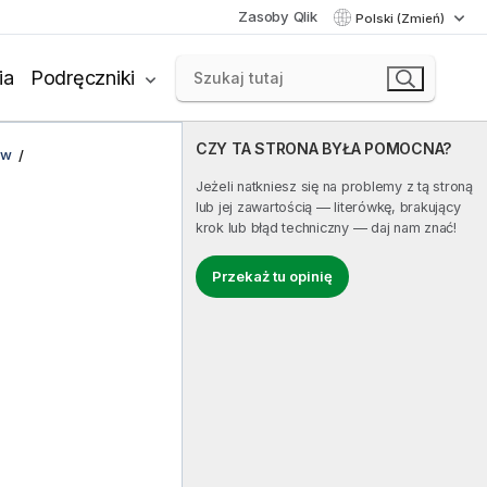
Zasoby Qlik
Polski (Zmień)
ia
Podręczniki
CZY TA STRONA BYŁA POMOCNA?
ów
Jeżeli natkniesz się na problemy z tą stroną
lub jej zawartością — literówkę, brakujący
krok lub błąd techniczny — daj nam znać!
Przekaż tu opinię