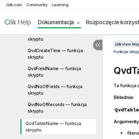
Qlik.com
Community
Learning
FileSize — funkcja skryptu
FileTime — funkcja skryptu
Dokumentacja
Rozpoczęcie korzyst
GetFolderPath — funkcja
skryptu
QlikView Ma
QvdCreateTime — funkcja
Funkcje skry
skryptu
QvdTa
QvdFieldName — funkcja
skryptu
Ta funkcja
QvdNoOfFields — funkcja
skryptu
Składnia:
QvdNoOfRecords — funkcja
QvdTable
skryptu
Argumenty
QvdTableName — funkcja
skryptu
filen