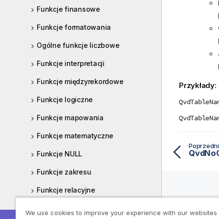
Funkcje finansowe
Funkcje formatowania
Ogólne funkcje liczbowe
Funkcje interpretacji
Funkcje międzyrekordowe
Przykłady:
Funkcje logiczne
QvdTableNa
Funkcje mapowania
QvdTableNa
Funkcje matematyczne
Poprzedni
QvdNoO
Funkcje NULL
Funkcje zakresu
Funkcje relacyjne
Zasoby
Funkcje rozkładu statystycznego
We use cookies to improve your experience with our websites
Pomoc