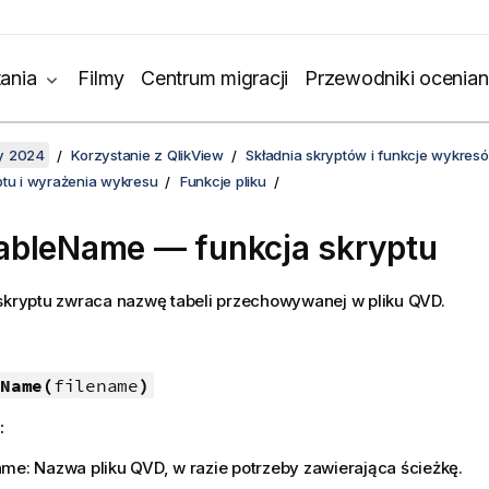
ania
Filmy
Centrum migracji
Przewodniki ocenian
y 2024
Korzystanie z QlikView
Składnia skryptów i funkcje wykres
ptu i wyrażenia wykresu
Funkcje pliku
bleName — funkcja skryptu
 skryptu zwraca nazwę tabeli przechowywanej w pliku
QVD
.
Name(
filename
)
:
ame: Nazwa pliku
QVD
, w razie potrzeby zawierająca ścieżkę.