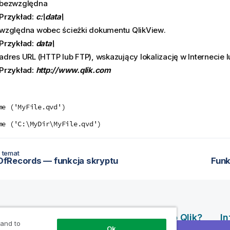
bezwzględna
Przykład:
c:\data\
względna wobec ścieżki dokumentu
QlikView
.
Przykład:
data\
adres URL (
HTTP
lub
FTP
), wskazujący lokalizację w Internecie l
Przykład:
http://www.qlik.com
me ('MyFile.qvd')
me ('C:\MyDir\MyFile.qvd')
 temat
fRecords — funkcja skryptu
Funk
Produkty
Dlaczego Qlik?
I
 and to
y
Ql
Ok