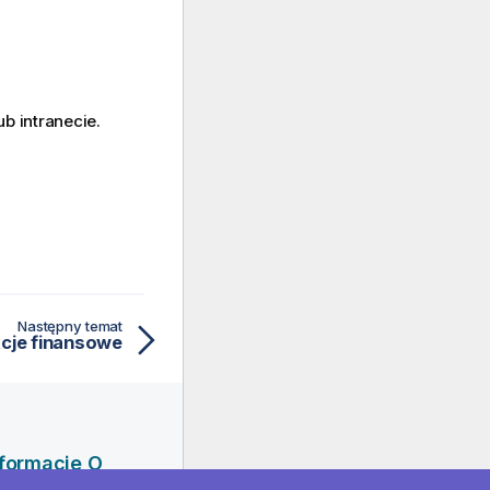
ub intranecie.
Następny temat
cje finansowe
nformacje O
ik