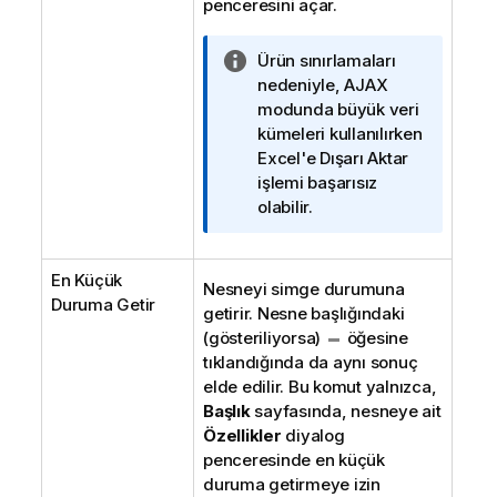
penceresini açar.
B
Ürün sınırlamaları
i
nedeniyle, AJAX
l
modunda büyük veri
g
kümeleri kullanılırken
i
Excel'e Dışarı Aktar
n
işlemi başarısız
o
olabilir.
t
u
En Küçük
Nesneyi simge durumuna
Duruma Getir
getirir. Nesne başlığındaki
(gösteriliyorsa)
öğesine
tıklandığında da aynı sonuç
elde edilir. Bu komut yalnızca,
Başlık
sayfasında, nesneye ait
Özellikler
diyalog
penceresinde en küçük
duruma getirmeye izin