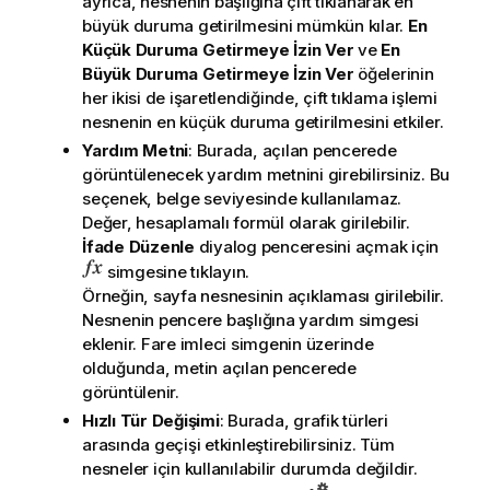
ayrıca, nesnenin başlığına çift tıklanarak en
büyük duruma getirilmesini mümkün kılar.
En
Küçük Duruma Getirmeye İzin Ver
ve
En
Büyük Duruma Getirmeye İzin Ver
öğelerinin
her ikisi de işaretlendiğinde, çift tıklama işlemi
nesnenin en küçük duruma getirilmesini etkiler.
Yardım Metni
: Burada, açılan pencerede
görüntülenecek yardım metnini girebilirsiniz. Bu
seçenek, belge seviyesinde kullanılamaz.
Değer, hesaplamalı formül olarak girilebilir.
İfade Düzenle
diyalog penceresini açmak için
simgesine tıklayın.
Örneğin, sayfa nesnesinin açıklaması girilebilir.
Nesnenin pencere başlığına yardım simgesi
eklenir. Fare imleci simgenin üzerinde
olduğunda, metin açılan pencerede
görüntülenir.
Hızlı Tür Değişimi
: Burada, grafik türleri
arasında geçişi etkinleştirebilirsiniz. Tüm
nesneler için kullanılabilir durumda değildir.