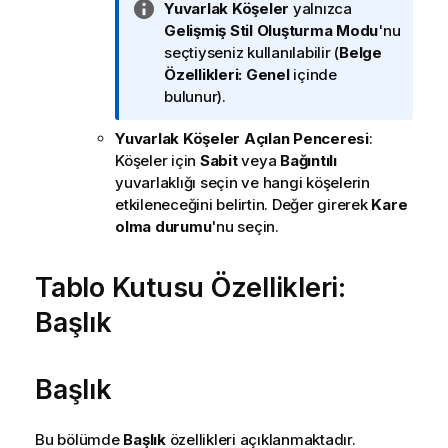
B
Yuvarlak Köşeler
yalnızca
i
Gelişmiş
Stil Oluşturma Modu
'nu
l
seçtiyseniz kullanılabilir (
Belge
g
Özellikleri: Genel
içinde
i
bulunur).
n
Yuvarlak Köşeler Açılan Penceresi
:
o
Köşeler için
Sabit
veya
Bağıntılı
t
yuvarlaklığı seçin ve hangi köşelerin
u
etkileneceğini belirtin. Değer girerek
Kare
olma durumu
'nu seçin.
Tablo Kutusu Özellikleri:
Başlık
Başlık
Bu bölümde
Başlık
özellikleri açıklanmaktadır.