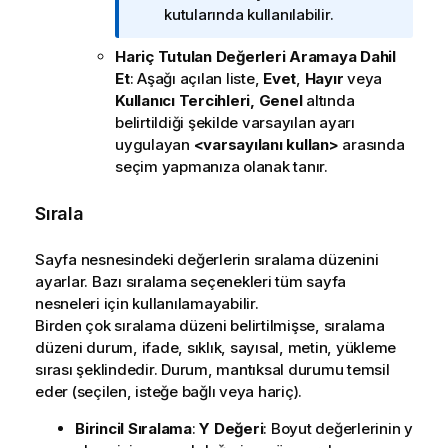
l
kutularında kullanılabilir.
g
Hariç Tutulan Değerleri Aramaya Dahil
i
Et
: Aşağı açılan liste,
Evet
,
Hayır
veya
n
Kullanıcı Tercihleri, Genel
altında
o
belirtildiği şekilde varsayılan ayarı
t
uygulayan
<varsayılanı kullan>
arasında
u
seçim yapmanıza olanak tanır.
Sırala
Sayfa nesnesindeki değerlerin sıralama düzenini
ayarlar. Bazı sıralama seçenekleri tüm sayfa
nesneleri için kullanılamayabilir.
Birden çok sıralama düzeni belirtilmişse, sıralama
düzeni durum, ifade, sıklık, sayısal, metin, yükleme
sırası şeklindedir.
Durum
, mantıksal durumu temsil
eder (seçilen, isteğe bağlı veya hariç).
Birincil Sıralama
:
Y Değeri
: Boyut değerlerinin y