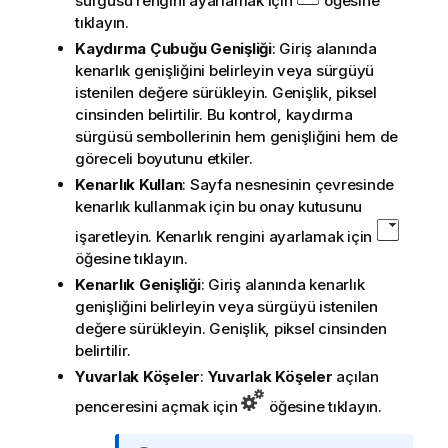
sürgüsü rengini ayarlamak için
öğesine
tıklayın.
Kaydırma Çubuğu Genişliği
: Giriş alanında
kenarlık genişliğini belirleyin veya sürgüyü
istenilen değere sürükleyin. Genişlik, piksel
cinsinden belirtilir. Bu kontrol, kaydırma
sürgüsü sembollerinin hem genişliğini hem de
göreceli boyutunu etkiler.
Kenarlık Kullan
: Sayfa nesnesinin çevresinde
kenarlık kullanmak için bu onay kutusunu
işaretleyin. Kenarlık rengini ayarlamak için
öğesine tıklayın.
Kenarlık Genişliği
: Giriş alanında kenarlık
genişliğini belirleyin veya sürgüyü istenilen
değere sürükleyin. Genişlik, piksel cinsinden
belirtilir.
Yuvarlak Köşeler
:
Yuvarlak Köşeler
açılan
penceresini açmak için
öğesine tıklayın.