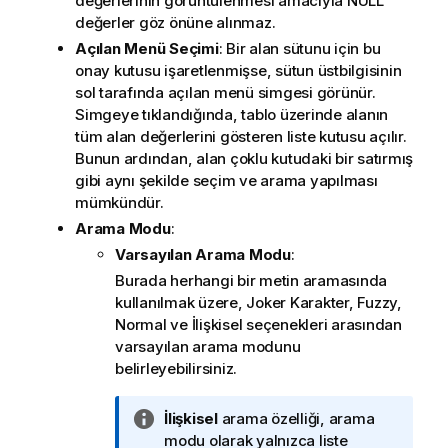
değerlerinin görüntülenmesi amacıyla NULL
değerler göz önüne alınmaz.
Açılan Menü Seçimi
: Bir alan sütunu için bu
onay kutusu işaretlenmişse, sütun üstbilgisinin
sol tarafında açılan menü simgesi görünür.
Simgeye tıklandığında, tablo üzerinde alanın
tüm alan değerlerini gösteren liste kutusu açılır.
Bunun ardından, alan çoklu kutudaki bir satırmış
gibi aynı şekilde seçim ve arama yapılması
mümkündür.
Arama Modu
:
Varsayılan Arama Modu
:
Burada herhangi bir metin aramasında
kullanılmak üzere,
Joker Karakter
,
Fuzzy
,
Normal
ve
İlişkisel
seçenekleri arasından
varsayılan arama modunu
belirleyebilirsiniz.
B
İlişkisel
arama özelliği, arama
i
modu olarak yalnızca liste