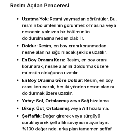
Resim Açılan Penceresi
Uzatma Yok
: Resmi yaymadan görüntüler. Bu,
resmin bölümlerinin görünmez olmasına veya
nesnenin yalnızca bir bölümünün
doldurulmasına neden olabilir.
Doldur
: Resim, en boy oranı korunmadan,
nesne alanına sığdırılacak şekilde uzatılır.
En Boy Oranını Koru
: Resim, en boy oranı
korunarak, nesne alanını doldurmak üzere
mümkün olduğunca uzatılır.
En Boy Oranına Göre Doldur
: Resim, en boy
oranı korunarak, her iki yönden nesne alanını
doldurmak üzere uzatılır.
Yatay
:
Sol
,
Ortalanmış
veya
Sağ
hizalama.
Dikey
:
Üst
,
Ortalanmış
veya
Alt
hizalama.
Şeffaflık
: Değer girerek veya sürgüyü
sürükleyerek şeffaflık seviyesini ayarlayın.
%100 değerinde, arka plan tamamen şeffaf