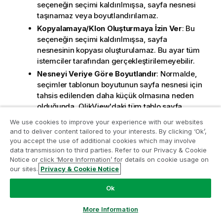
seçeneğin seçimi kaldırılmışsa, sayfa nesnesi
taşınamaz veya boyutlandırılamaz.
Kopyalamaya/Klon Oluşturmaya İzin Ver
: Bu
seçeneğin seçimi kaldırılmışsa, sayfa
nesnesinin kopyası oluşturulamaz. Bu ayar tüm
istemciler tarafından gerçekleştirilemeyebilir.
Nesneyi Veriye Göre Boyutlandır
: Normalde,
seçimler tablonun boyutunun sayfa nesnesi için
tahsis edilenden daha küçük olmasına neden
olduğunda, QlikView'daki tüm tablo sayfa
nesnelerinin etrafındaki kenarlıklar küçülür. Bu
We use cookies to improve your experience with our websites
onay kutusunun seçimi kaldırıldığında, boyutun
and to deliver content tailored to your interests. By clicking ‘Ok’,
bu otomatik ayarlanması kapatılır ve fazlalık
you accept the use of additional cookies which may involve
alanı boş bırakılır.
data transmission to third parties. Refer to our Privacy & Cookie
Analiz Modernleştirme Programına katılın
Notice or click ‘More Information’ for details on cookie usage on
Başlıkta Bilgiyi Göster'e İzin Ver
: Bilgi
our sites.
Privacy & Cookie Notice
Analiz Modernleştirme Programı ile değerli QlikView
fonksiyonu kullanımdayken, bir alan değerinin
uygulamalarınızı ödün vermeden modernleştirin.
Bize
bununla ilişkilendirilmiş bilgi içerdiği her
Ok
ulaşmak
ve daha fazla bilgi almak için buraya tıklayın:
seferinde, pencere başlığında bir bilgi simgesi
ampquestions@qlik.com
görüntülenir. Bilgi simgesinin başlıkta
More Information
görüntülenmesini istemiyorsanız, bu seçeneğin