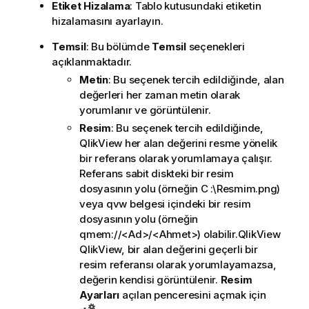
Etiket Hizalama
: Tablo kutusundaki etiketin
hizalamasını ayarlayın.
Temsil
: Bu bölümde
Temsil
seçenekleri
açıklanmaktadır.
Metin
: Bu seçenek tercih edildiğinde, alan
değerleri her zaman metin olarak
yorumlanır ve görüntülenir.
Resim
: Bu seçenek tercih edildiğinde,
QlikView her alan değerini resme yönelik
bir referans olarak yorumlamaya çalışır.
Referans sabit diskteki bir resim
dosyasının yolu (örneğin C :\Resmim.png)
veya qvw belgesi içindeki bir resim
dosyasının yolu (örneğin
qmem://<Ad>/<Ahmet>) olabilir.
QlikView
QlikView, bir alan değerini geçerli bir
resim referansı olarak yorumlayamazsa,
değerin kendisi görüntülenir.
Resim
Ayarları
açılan penceresini açmak için