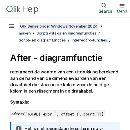
Search
Menu
Qlik Sense onder Windows November 2024
maken
Scriptsyntaxis en diagramfuncties
Script- en diagramfuncties
Interrecord-functies
After - diagramfunctie
retourneert de waarde van een uitdrukking berekend
aan de hand van de dimensiewaarden van een
draaitabel die staan in de kolom voor de huidige
kolom in een rijsegment in de draaitabel.
Syntaxis:
)
after(
[TOTAL]
expr [, offset [, count ]]
I
Het is niet toegestaan te sorteren op y-