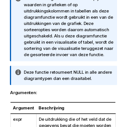
n
waarden in grafieken of op
f
uitdrukkingskolommen in tabellen als deze
o
diagramfunctie wordt gebruikt in een van de
r
uitdrukkingen van de grafiek. Deze
m
sorteeropties worden daarom automatisch
a
uitgeschakeld. Als u deze diagramfunctie
t
gebruikt in een visualisatie of tabel, wordt de
i
sortering van de visualisatie teruggezet naar
e
de gesorteerde invoer van deze functie.
I
Deze functie retourneert
NULL
in alle andere
n
diagramtypen dan een draaitabel.
f
o
Argumenten:
r
m
Argument
Beschrijving
a
t
expr
De uitdrukking die of het veld dat de
i
gegevens bevat die moeten worden