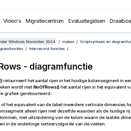
Video's
Migratiecentrum
Evaluatiegidsen
Draaibo
onder Windows November 2024
maken
Scriptsyntaxis en diagramfu
agramfuncties
Interrecord-functies
Rows
- diagramfunctie
)
retourneert het aantal rijen in het huidige kolomsegment in een
ieken wordt met
NoOfRows()
het aantal rijen in het equivalent 
de grafiek geretourneerd.
l of het equivalent van de tabel meerdere verticale dimensies h
omsegment alleen rijen met dezelfde waarden als de huidige rij i
lommen, met uitzondering van de kolom waarin de laatste dime
n in de onderlinge sorteervolgorde van de velden.