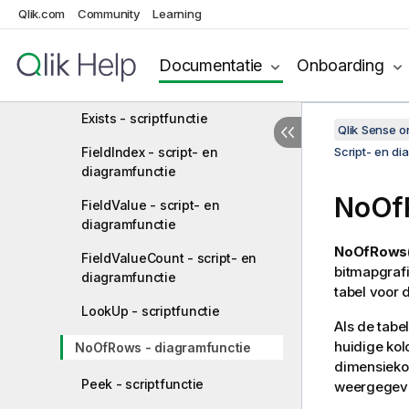
Qlik.com
Community
Learning
Bottom - diagramfunctie
Column - diagramfunctie
Documentatie
Onboarding
Dimensionality - diagramfunctie
Exists - scriptfunctie
Qlik Sense 
FieldIndex - script- en
Script- en di
diagramfunctie
NoOf
FieldValue - script- en
diagramfunctie
NoOfRows(
FieldValueCount - script- en
bitmapgraf
diagramfunctie
tabel voor 
LookUp - scriptfunctie
Als de tabe
huidige kol
NoOfRows - diagramfunctie
dimensieko
Peek - scriptfunctie
weergegeve