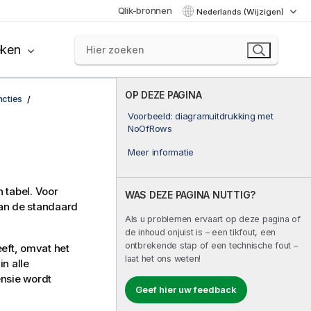
Qlik-bronnen
Nederlands (Wijzigen)
eken
OP DEZE PAGINA
ncties
Voorbeeld: diagramuitdrukking met
NoOfRows
Meer informatie
 tabel. Voor
WAS DEZE PAGINA NUTTIG?
van de standaard
Als u problemen ervaart op deze pagina of
de inhoud onjuist is – een tikfout, een
ontbrekende stap of een technische fout –
eeft, omvat het
laat het ons weten!
n alle
nsie wordt
Geef hier uw feedback