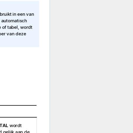
ruikt in een van
m automatisch
 of tabel, wordt
voer van deze
TAL
wordt
d gelijk aan de