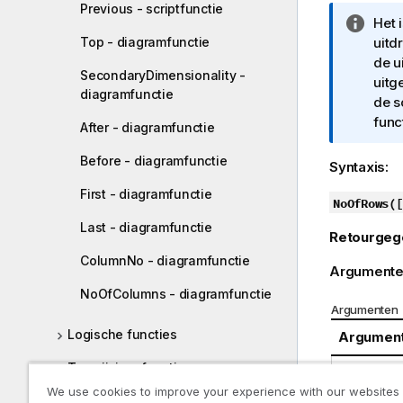
Previous - scriptfunctie
I
Het 
Top - diagramfunctie
n
uitd
f
de u
SecondaryDimensionality -
o
uitg
diagramfunctie
r
de s
m
func
After - diagramfunctie
a
Before - diagramfunctie
t
Syntaxis:
i
First - diagramfunctie
e
NoOfRows(
[
Last - diagramfunctie
Retourgeg
ColumnNo - diagramfunctie
Argumente
NoOfColumns - diagramfunctie
Argumenten
Logische functies
Argumen
Toewijzingsfuncties
TOTAL
We use cookies to improve your experience with our websites
Rekenkundige functies