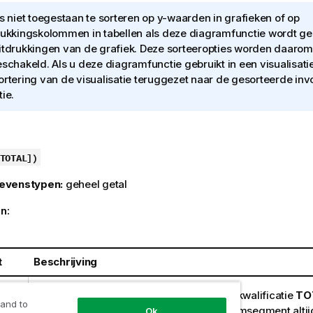
is niet toegestaan te sorteren op y-waarden in grafieken of op
rukkingskolommen in tabellen als deze diagramfunctie wordt geb
itdrukkingen van de grafiek. Deze sorteeropties worden daaro
eschakeld. Als u deze diagramfunctie gebruikt in een visualisatie
ortering van de visualisatie teruggezet naar de gesorteerde in
tie.
TOTAL
]
)
evenstypen:
geheel getal
n:
t
Beschrijving
Als de tabel eendimensionaal is of als de kwalificatie
TO
 and to
gebruikt als argument, is het huidige kolomsegment altij
Ok