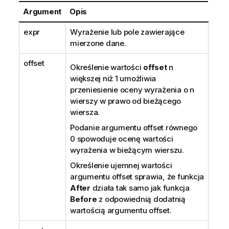
a
Argument
Opis
c
j
expr
Wyrażenie lub pole zawierające
a
mierzone dane.
offset
Określenie wartości
offset
n
większej niż 1 umożliwia
przeniesienie oceny wyrażenia o
n
wierszy w prawo od bieżącego
wiersza.
Podanie argumentu offset równego
0 spowoduje ocenę wartości
wyrażenia w bieżącym wierszu.
Określenie ujemnej wartości
argumentu offset sprawia, że funkcja
After
działa tak samo jak funkcja
Before
z odpowiednią dodatnią
wartością argumentu offset.