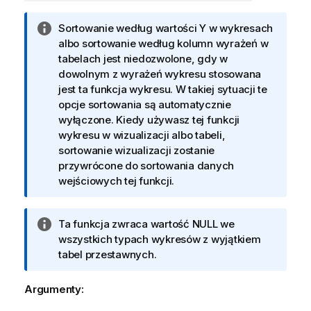
I
Sortowanie według wartości Y w wykresach
n
albo sortowanie według kolumn wyrażeń w
f
tabelach jest niedozwolone, gdy w
o
dowolnym z wyrażeń wykresu stosowana
r
jest ta funkcja wykresu. W takiej sytuacji te
m
opcje sortowania są automatycznie
a
wyłączone. Kiedy używasz tej funkcji
c
wykresu w wizualizacji albo tabeli,
j
sortowanie wizualizacji zostanie
a
przywrócone do sortowania danych
wejściowych tej funkcji.
I
Ta funkcja zwraca wartość
NULL
we
n
wszystkich typach wykresów z wyjątkiem
f
tabel przestawnych.
o
r
Argumenty:
m