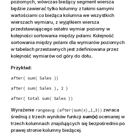
poziomych, wówczas bieżący segment wiersza
będzie zawierać tylko kolumny z takimi samymi
wartościami co bieżąca kolumna we wszystkich
wierszach wymiaru, z wyjątkiem wiersza
przedstawiającego ostatni wymiar poziomy w
kolejności sortowania między polami. Kolejność
sortowania między polami dla wymiarów poziomych
w tabelach przestawnych jest zdefiniowana przez
kolejność wymiarów od góry do dołu..
Przykład:
after( sum( Sales ))
after( sum( Sales ), 2 )
after( total sum( Sales ))
Wyrażenie
zwraca
rangeavg (after(sum(x),1,3))
średnią z trzech wyników funkcji
sum(x)
ocenianej w
trzech kolumnach znajdujących się bezpośrednio po
prawej stronie kolumny bieżącej.