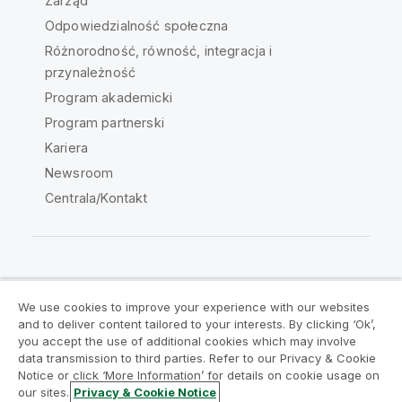
Zarząd
Odpowiedzialność społeczna
Różnorodność, równość, integracja i
przynależność
Program akademicki
Program partnerski
Kariera
Newsroom
Centrala/Kontakt
Społeczność Qlik
We use cookies to improve your experience with our websites
and to deliver content tailored to your interests. By clicking ‘Ok’,
Umowy prawne
Warunki produktu
you accept the use of additional cookies which may involve
data transmission to third parties. Refer to our Privacy & Cookie
Legal Policies
Legal Policies
Notice or click ‘More Information’ for details on cookie usage on
Warunki korzystania
Znaki towarowe
our sites.
Privacy & Cookie Notice