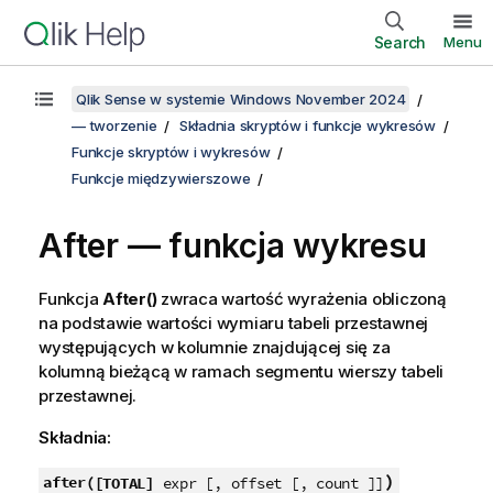
Search
Menu
Qlik Sense w systemie Windows November 2024
— tworzenie
Składnia skryptów i funkcje wykresów
Funkcje skryptów i wykresów
Funkcje międzywierszowe
After — funkcja wykresu
Funkcja
After()
zwraca wartość wyrażenia obliczoną
na podstawie wartości wymiaru tabeli przestawnej
występujących w kolumnie znajdującej się za
kolumną bieżącą w ramach segmentu wierszy tabeli
przestawnej.
Składnia:
)
after(
[TOTAL]
expr [, offset [, count ]]