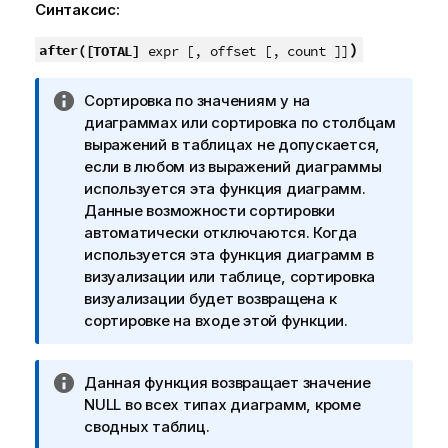
Синтаксис:
)
after(
[TOTAL]
expr [, offset [, count ]]
П
Сортировка по значениям y на
р
диаграммах или сортировка по столбцам
и
выражений в таблицах не допускается,
м
если в любом из выражений диаграммы
е
используется эта функция диаграмм.
ч
Данные возможности сортировки
а
автоматически отключаются. Когда
н
используется эта функция диаграмм в
и
визуализации или таблице, сортировка
е
визуализации будет возвращена к
к
сортировке на входе этой функции.
и
н
П
Данная функция возвращает значение
ф
р
NULL
во всех типах диаграмм, кроме
о
и
сводных таблиц.
р