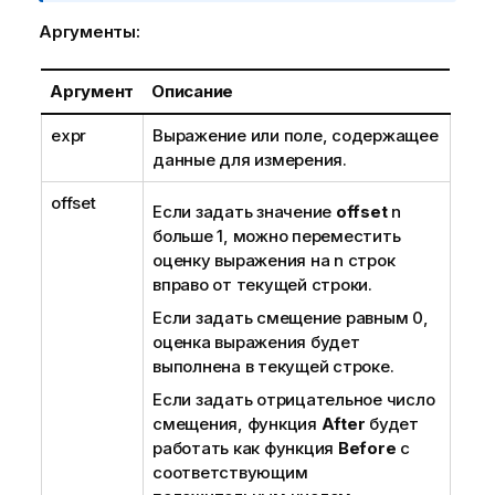
м
м
е
а
Аргументы:
ч
ц
а
и
Аргумент
Описание
н
и
и
expr
Выражение или поле, содержащее
е
данные для измерения.
к
и
offset
Если задать значение
offset
n
н
больше 1, можно переместить
ф
оценку выражения на
n
строк
о
вправо от текущей строки.
р
м
Если задать смещение равным 0,
а
оценка выражения будет
ц
выполнена в текущей строке.
и
Если задать отрицательное число
и
смещения, функция
After
будет
работать как функция
Before
с
соответствующим