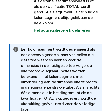
Als de tabel eendimensionaal is of
als de kwalificatie
TOTAL
wordt
gebruikt als argument, is het huidige
kolomsegment altijd gelijk aan de
hele kolom.
Het aggregatiebereik definiëren
I
Een kolomsegment wordt gedefinieerd als
n
een opeenvolgende subset van cellen die
f
dezelfde waarden hebben voor de
o
dimensies in de huidige sorteervolgorde.
r
Interrecord-diagramfuncties worden
m
berekend in het kolomsegment met
a
uitzondering van de dimensie uiterst rechts
t
in de equivalente strakke tabel. Als er slechts
i
één dimensie is in het diagram, of als de
e
kwalificatie
TOTAL
is opgegeven, wordt de
uitdrukking geëvalueerd voor de volledige
tabel.