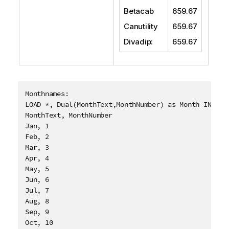
Betacab
659.67
Canutility
659.67
Divadip
:
659.67
Monthnames:

LOAD *, Dual(MonthText,MonthNumber) as Month INLINE 
MonthText, MonthNumber

Jan, 1

Feb, 2

Mar, 3

Apr, 4

May, 5

Jun, 6

Jul, 7

Aug, 8

Sep, 9

Oct, 10
