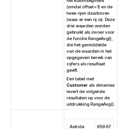
het kolomsegment
(omdat
offset=1
) en de
twee rijen daarboven
(waar er een rij is). Deze
drie waarden worden
gebruikt als invoer voor
de functie
RangeAvg()
,
die het gemiddelde
van de waarden in het
opgegeven bereik van
cijfers als resultaat
geeft.
Een tabel met
Customer
als dimensie
levert de volgende
resultaten op voor de
uitdrukking
RangeAvg()
.
Astrida
659.67