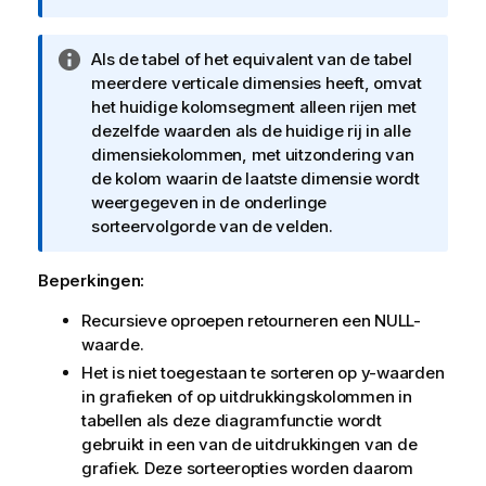
I
Als de tabel of het equivalent van de tabel
n
meerdere verticale dimensies heeft, omvat
f
het huidige kolomsegment alleen rijen met
o
dezelfde waarden als de huidige rij in alle
r
dimensiekolommen, met uitzondering van
m
de kolom waarin de laatste dimensie wordt
a
weergegeven in de onderlinge
t
sorteervolgorde van de velden.
i
e
Beperkingen:
Recursieve oproepen retourneren een
NULL
-
waarde.
Het is niet toegestaan te sorteren op y-waarden
in grafieken of op uitdrukkingskolommen in
tabellen als deze diagramfunctie wordt
gebruikt in een van de uitdrukkingen van de
grafiek. Deze sorteeropties worden daarom