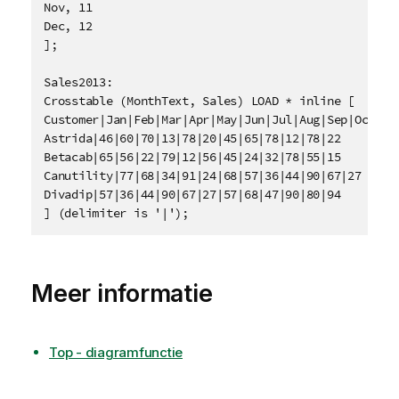
Nov, 11

Dec, 12

];

Sales2013:

Crosstable (MonthText, Sales) LOAD * inline [

Customer|Jan|Feb|Mar|Apr|May|Jun|Jul|Aug|Sep|Oct|Nov
Astrida|46|60|70|13|78|20|45|65|78|12|78|22

Betacab|65|56|22|79|12|56|45|24|32|78|55|15

Canutility|77|68|34|91|24|68|57|36|44|90|67|27

Divadip|57|36|44|90|67|27|57|68|47|90|80|94

Meer informatie
Top - diagramfunctie