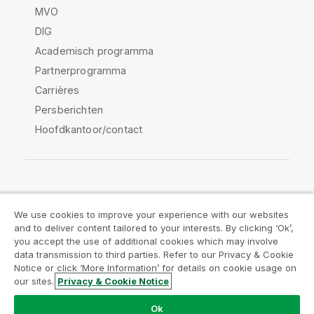
MVO
DIG
Academisch programma
Partnerprogramma
Carrières
Persberichten
Hoofdkantoor/contact
Qlik Community
We use cookies to improve your experience with our websites
and to deliver content tailored to your interests. By clicking ‘Ok’,
Juridische overeenkomsten
you accept the use of additional cookies which may involve
data transmission to third parties. Refer to our Privacy & Cookie
Productvoorwaarden
Legal Policies
Notice or click ‘More Information’ for details on cookie usage on
Legal Policies
Gebruiksvoorwaarden
our sites.
Privacy & Cookie Notice
Handelsmerken
Do Not Share My Info
Ok