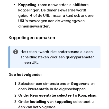
Koppeling
: toont de waarden als klikbare
koppelingen. De dimensiewaarde wordt
gebruikt of de URL , maar u kunt ook andere
URL's toevoegen aan de weergegeven
dimensiewaarden.
Koppelingen opmaken
I
Het teken ; wordt niet ondersteund als een
n
scheidingsteken voor een queryparameter
f
in een URL.
o
r
Doe het volgende:
m
Selecteer een dimensie onder
Gegevens
en
a
open
Presentatie
in de eigenschappen.
t
i
Onder
Representatie
selecteert u
Koppeling
.
e
Onder
Instelling van koppeling
selecteert u
één van het volgende: