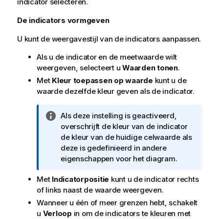
indicator selecteren.
De indicators vormgeven
U kunt de weergavestijl van de indicators aanpassen.
Als u de indicator en de meetwaarde wilt
weergeven, selecteert u
Waarden tonen
.
Met
Kleur toepassen op waarde
kunt u de
waarde dezelfde kleur geven als de indicator.
I
Als deze instelling is geactiveerd,
n
overschrijft de kleur van de indicator
f
de kleur van de huidige celwaarde als
o
deze is gedefinieerd in andere
r
eigenschappen voor het diagram.
m
Met
Indicatorpositie
kunt u de indicator rechts
a
of links naast de waarde weergeven.
t
i
Wanneer u één of meer grenzen hebt, schakelt
e
u
Verloop
in om de indicators te kleuren met