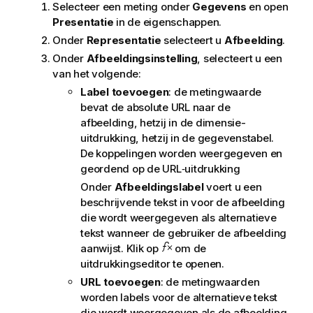
Selecteer een meting onder
Gegevens
en open
a
Presentatie
in de eigenschappen.
t
i
Onder
Representatie
selecteert u
Afbeelding
.
e
Onder
Afbeeldingsinstelling
, selecteert u een
van het volgende:
Label toevoegen
: de metingwaarde
bevat de absolute URL naar de
afbeelding, hetzij in de dimensie-
uitdrukking, hetzij in de gegevenstabel.
De koppelingen worden weergegeven en
geordend op de URL‑uitdrukking
Onder
Afbeeldingslabel
voert u een
beschrijvende tekst in voor de afbeelding
die wordt weergegeven als alternatieve
tekst wanneer de gebruiker de afbeelding
aanwijst. Klik op
om de
uitdrukkingseditor te openen.
URL toevoegen
: de metingwaarden
worden labels voor de alternatieve tekst
die wordt weergegeven als de afbeelding