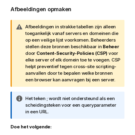
Afbeeldingen opmaken
W
Afbeeldingen in strakke tabellen zijn alleen
a
toegankelijk vanaf servers en domeinen die
a
op een veilige lijst voorkomen. Beheerders
r
stellen deze bronnen beschikbaar in
Beheer
s
door
Content-Security-Policies (CSP)
voor
c
elke server of elk domein toe te voegen. CSP
h
helpt preventief tegen cross-site scripting-
u
aanvallen door te bepalen welke bronnen
w
een browser kan aanvragen bij een server.
i
n
I
Het teken ; wordt niet ondersteund als een
g
n
scheidingsteken voor een queryparameter
f
in een URL.
o
r
Doe het volgende:
m