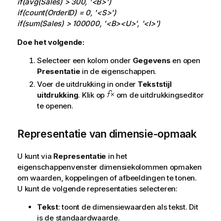
if(avg(Sales) > 300, '<B>')
if(count(OrderID) = 0, '<S>')
if(sum(Sales) > 100000, '<B><U>', '<I>')
Doe het volgende:
Selecteer een kolom onder
Gegevens
en open
Presentatie
in de eigenschappen.
Voer de uitdrukking in onder
Tekststijl
uitdrukking
. Klik op
om de uitdrukkingseditor
te openen.
Representatie van dimensie-opmaak
U kunt via
Representatie
in het
eigenschappenvenster dimensiekolommen opmaken
om waarden, koppelingen of afbeeldingen te tonen.
U kunt de volgende representaties selecteren:
Tekst
: toont de dimensiewaarden als tekst. Dit
is de standaardwaarde.