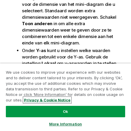
voor de dimensie van het mini-diagram die u
selecteert. Standaard worden extra
dimensiewaarden niet weergegeven. Schakel
Toon anderen
in om alle extra
dimensiewaarden weer te geven door ze te
combineren tot een enkele dimensie aan het
einde van elk mini-diagram.
Onder
Y-as
kunt u instellen welke waarden
worden gebruikt voor de Y-as. Gebruik de
instelling
Lokaal
om y-aswaarden in te stellen
in vergelijking met de gegevens in de mini-
We use cookies to improve your experience with our websites
diagrammen. Gebruik de instelling
Globaal
om
and to deliver content tailored to your interests. By clicking ‘Ok’,
y-aswaarden in te stellen in vergelijking met
you accept the use of additional cookies which may involve
alle gegevens. U kunt ook configureren hoe
data transmission to third parties. Refer to our Privacy & Cookie
Notice or click ‘More Information’ for details on cookie usage on
positieve en negatieve waarden worden
our sites.
Privacy & Cookie Notice
weergegeven door te kiezen tussen de
instellingen
Automatisch
,
Nul als basislijn
of
Ok
Nul als middelpunt
.
More Information