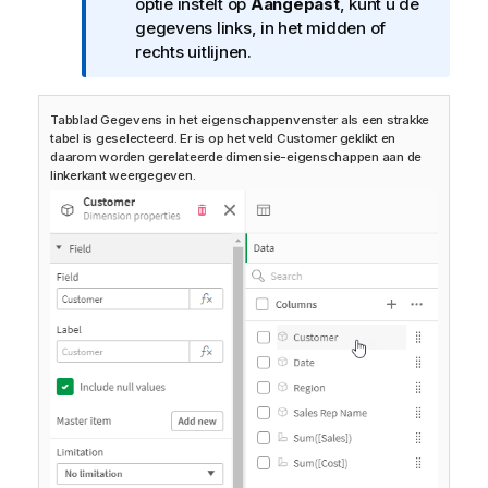
t
optie instelt op
Aangepast
, kunt u de
i
gegevens links, in het midden of
e
rechts uitlijnen.
Tabblad Gegevens in het eigenschappenvenster als een strakke
tabel is geselecteerd. Er is op het veld Customer geklikt en
daarom worden gerelateerde dimensie-eigenschappen aan de
linkerkant weergegeven.