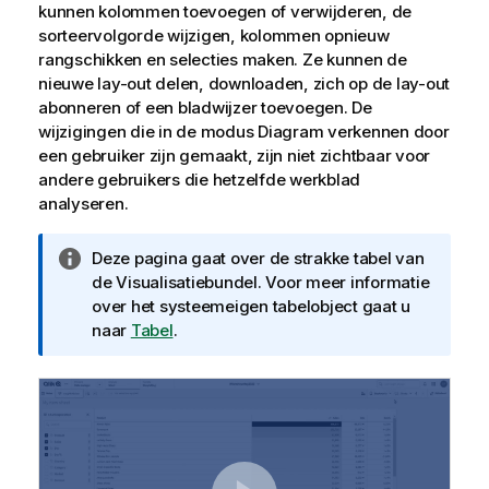
kunnen kolommen toevoegen of verwijderen, de
sorteervolgorde wijzigen, kolommen opnieuw
rangschikken en selecties maken. Ze kunnen de
nieuwe lay-out delen, downloaden, zich op de lay-out
abonneren of een bladwijzer toevoegen. De
wijzigingen die in de modus Diagram verkennen door
een gebruiker zijn gemaakt, zijn niet zichtbaar voor
andere gebruikers die hetzelfde werkblad
analyseren.
I
Deze pagina gaat over de strakke tabel van
n
de Visualisatiebundel. Voor meer informatie
f
over het systeemeigen tabelobject gaat u
o
naar
Tabel
.
r
m
a
t
i
e