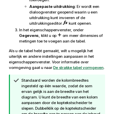
Aangepaste uitdrukking
: Er wordt een
dialoogvenster geopend waarin u een
uitdrukking kunt invoeren of de
uitdrukkingseditor
kunt openen.
In het eigenschappenvenster, onder
Gegevens
, klikt u op
om meer dimensies of
metingen toe te voegen aan de tabel.
Als u de tabel hebt gemaakt, wilt u mogelijk het
uiterlijk en andere instellingen aanpassen in het
eigenschappenvenster.
Voor informatie over
vormgeving gaat u naar
De strakke tabel vormgeven
.
T
Standaard worden de kolombreedtes
i
ingesteld op één waarde, zodat de som
p
ervan gelijk is aan de breedte van het
diagram. U kunt de breedte van een kolom
aanpassen door de koptekstscheider te
slepen. Dubbelklik op de koptekstscheider
om de breedte aan te passen aan de inhoud.