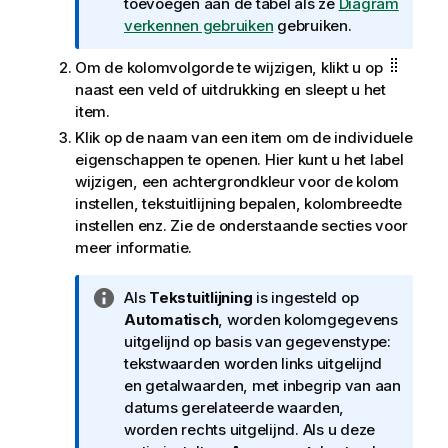
f
toevoegen aan de tabel als ze
Diagram
o
verkennen gebruiken
gebruiken.
r
Om de kolomvolgorde te wijzigen, klikt u op
m
naast een veld of uitdrukking en sleept u het
a
item.
t
i
Klik op de naam van een item om de individuele
e
eigenschappen te openen. Hier kunt u het label
wijzigen, een achtergrondkleur voor de kolom
instellen, tekstuitlijning bepalen, kolombreedte
instellen enz. Zie de onderstaande secties voor
meer informatie.
I
Als
Tekstuitlijning
is ingesteld op
n
Automatisch
, worden kolomgegevens
f
uitgelijnd op basis van gegevenstype:
o
tekstwaarden worden links uitgelijnd
r
en getalwaarden, met inbegrip van aan
m
datums gerelateerde waarden,
a
worden rechts uitgelijnd. Als u deze