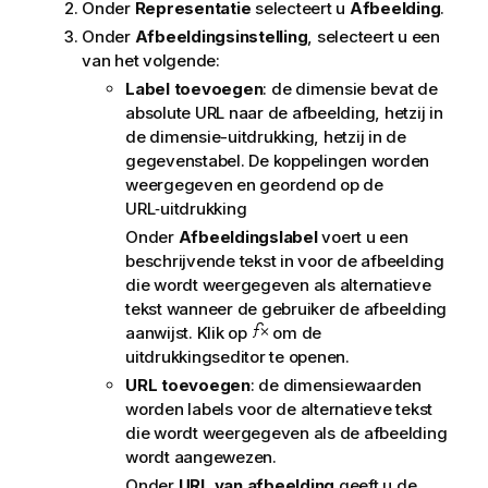
i
Onder
Representatie
selecteert u
Afbeelding
.
e
Onder
Afbeeldingsinstelling
, selecteert u een
van het volgende:
Label toevoegen
: de dimensie bevat de
absolute URL naar de afbeelding, hetzij in
de dimensie-uitdrukking, hetzij in de
gegevenstabel. De koppelingen worden
weergegeven en geordend op de
URL‑uitdrukking
Onder
Afbeeldingslabel
voert u een
beschrijvende tekst in voor de afbeelding
die wordt weergegeven als alternatieve
tekst wanneer de gebruiker de afbeelding
aanwijst. Klik op
om de
uitdrukkingseditor te openen.
URL toevoegen
: de dimensiewaarden
worden labels voor de alternatieve tekst
die wordt weergegeven als de afbeelding
wordt aangewezen.
Onder
URL van afbeelding
geeft u de