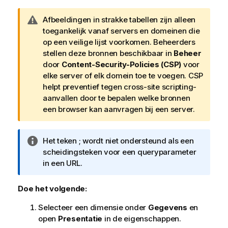
W
Afbeeldingen in strakke tabellen zijn alleen
a
toegankelijk vanaf servers en domeinen die
a
op een veilige lijst voorkomen. Beheerders
r
stellen deze bronnen beschikbaar in
Beheer
s
door
Content-Security-Policies (CSP)
voor
c
elke server of elk domein toe te voegen. CSP
h
helpt preventief tegen cross-site scripting-
u
aanvallen door te bepalen welke bronnen
w
een browser kan aanvragen bij een server.
i
n
I
Het teken ; wordt niet ondersteund als een
g
n
scheidingsteken voor een queryparameter
f
in een URL.
o
r
Doe het volgende:
m
Selecteer een dimensie onder
Gegevens
en
a
open
Presentatie
in de eigenschappen.
t