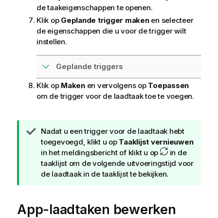
de taakeigenschappen te openen.
Klik op
Geplande trigger maken
en selecteer
de eigenschappen die u voor de trigger wilt
instellen.
Geplande triggers
Klik op
Maken
en vervolgens op
Toepassen
om de trigger voor de laadtaak toe te voegen.
T
Nadat u een trigger voor de laadtaak hebt
i
toegevoegd, klikt u op
Taaklijst vernieuwen
p
in het meldingsbericht of klikt u op
in de
taaklijst om de volgende uitvoeringstijd voor
de laadtaak in de taaklijst te bekijken.
App-laadtaken bewerken