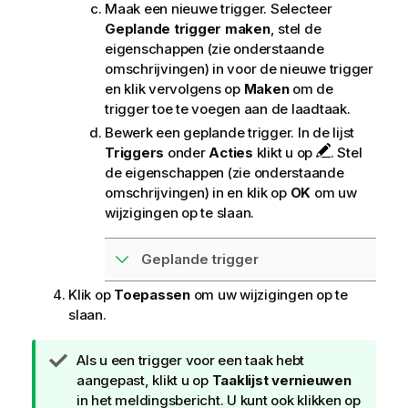
Maak een nieuwe trigger. Selecteer
Geplande trigger maken
, stel de
eigenschappen (zie onderstaande
omschrijvingen) in voor de nieuwe trigger
en klik vervolgens op
Maken
om de
trigger toe te voegen aan de laadtaak.
Bewerk een geplande trigger. In de lijst
Triggers
onder
Acties
klikt u op
. Stel
de eigenschappen (zie onderstaande
omschrijvingen) in en klik op
OK
om uw
wijzigingen op te slaan.
Geplande trigger
Klik op
Toepassen
om uw wijzigingen op te
slaan.
T
Als u een trigger voor een taak hebt
i
aangepast, klikt u op
Taaklijst vernieuwen
p
in het meldingsbericht. U kunt ook klikken op