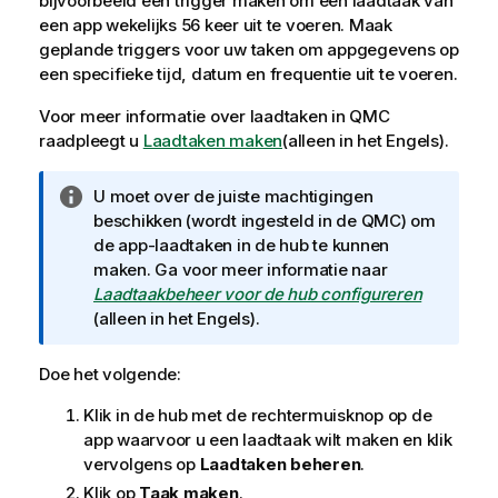
bijvoorbeeld een trigger maken om een laadtaak van
een app wekelijks 56 keer uit te voeren. Maak
geplande triggers voor uw taken om appgegevens op
een specifieke tijd, datum en frequentie uit te voeren.
Voor meer informatie over laadtaken in
QMC
raadpleegt u
Laadtaken maken
(alleen in het Engels)
.
I
U moet over de juiste machtigingen
n
beschikken (wordt ingesteld in de
QMC
) om
f
de app-laadtaken in de hub te kunnen
o
maken. Ga voor meer informatie naar
r
Laadtaakbeheer voor de hub configureren
m
(alleen in het Engels)
.
a
t
Doe het volgende:
i
Klik in de hub met de rechtermuisknop op de
e
app waarvoor u een laadtaak wilt maken en klik
vervolgens op
Laadtaken beheren
.
Klik op
Taak maken
.