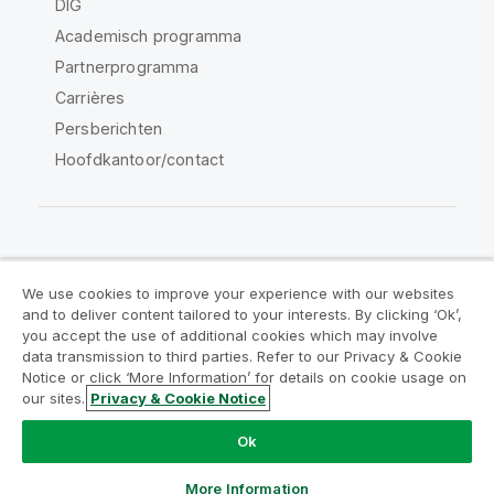
DIG
Academisch programma
Partnerprogramma
Carrières
Persberichten
Hoofdkantoor/contact
Qlik Community
We use cookies to improve your experience with our websites
and to deliver content tailored to your interests. By clicking ‘Ok’,
Juridische overeenkomsten
you accept the use of additional cookies which may involve
data transmission to third parties. Refer to our Privacy & Cookie
Productvoorwaarden
Legal Policies
Notice or click ‘More Information’ for details on cookie usage on
Legal Policies
Gebruiksvoorwaarden
our sites.
Privacy & Cookie Notice
Handelsmerken
Do Not Share My Info
Ok
Copyright © 1993-2026 QlikTech International AB. Alle
rechten voorbehouden.
More Information