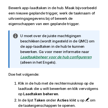
Bewerk app-laadtaken in de hub. Maak bijvoorbeeld
een nieuwe geplande trigger, werk de taaknaam of
uitvoeringsgegevens bij of bewerk de
eigenschappen van een geplande trigger.
I
U moet over de juiste machtigingen
n
beschikken (wordt ingesteld in de
QMC
) om
f
de app-laadtaken in de hub te kunnen
o
bewerken. Ga voor meer informatie naar
r
Laadtaakbeheer voor de hub configureren
m
(alleen in het Engels)
.
a
t
Doe het volgende:
i
Klik in de hub met de rechtermuisknop op de
e
laadtaak die u wilt bewerken en klik vervolgens
op
Laadtaken beheren
.
In de lijst
Taken
onder
Acties
klikt u op
om
de taakeigenschappen te openen.