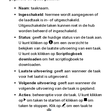
e
Naam
: taaknaam.
Ingeschakeld
: hiermee wordt aangegeven of
de laadtaak is in- of uitgeschakeld.
Uitgeschakelde taken kunnen niet in de hub
worden beheerd of ingeschakeld.
Status
: geeft de huidige status van de taak aan.
U kunt klikken op
om een overzicht te
bekijken van de laatste uitvoering van een taak.
U kunt ook klikken op
Scriptlogboek
downloaden
om het scriptlogboek te
downloaden.
Laatste uitvoering
: geeft aan wanneer de taak
voor het laatst is uitgevoerd.
Volgende uitvoering
: geeft aan wanneer de
volgende uitvoering van de taak is gepland.
Acties
: beheeroptie voor de taak. U kunt klikken
op
om taken te starten of klikken op
om
taken te stoppen. Klik op
om een taak te