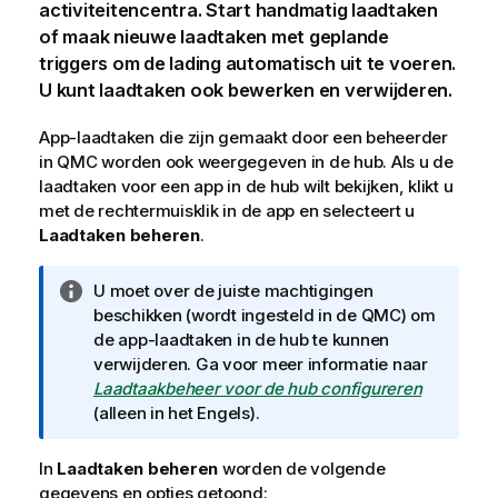
activiteitencentra. Start handmatig laadtaken
of maak nieuwe laadtaken met geplande
triggers om de lading automatisch uit te voeren.
U kunt laadtaken ook bewerken en verwijderen.
App-laadtaken die zijn gemaakt door een beheerder
in
QMC
worden ook weergegeven in de hub. Als u de
laadtaken voor een app in de hub wilt bekijken, klikt u
met de rechtermuisklik in de app en selecteert u
Laadtaken beheren
.
I
U moet over de juiste machtigingen
n
beschikken (wordt ingesteld in de
QMC
) om
f
de app-laadtaken in de hub te kunnen
o
verwijderen. Ga voor meer informatie naar
r
Laadtaakbeheer voor de hub configureren
m
(alleen in het Engels)
.
a
t
In
Laadtaken beheren
worden de volgende
i
gegevens en opties getoond: