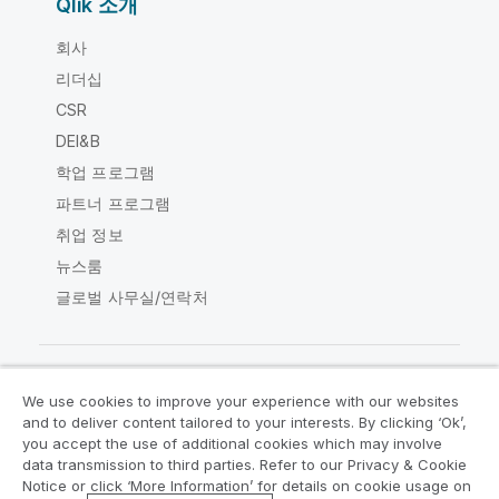
Qlik 소개
회사
리더십
CSR
DEI&B
학업 프로그램
파트너 프로그램
취업 정보
뉴스룸
글로벌 사무실/연락처
We use cookies to improve your experience with our websites
Qlik Community
and to deliver content tailored to your interests. By clicking ‘Ok’,
you accept the use of additional cookies which may involve
data transmission to third parties. Refer to our Privacy & Cookie
법적 계약
제품 약관
Legal Policies
Notice or click ‘More Information’ for details on cookie usage on