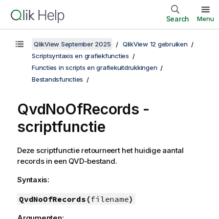
Search
Menu
QlikView September 2025
QlikView 12 gebruiken
Scriptsyntaxis en grafiekfuncties
Functies in scripts en grafiekuitdrukkingen
Bestandsfuncties
QvdNoOfRecords -
scriptfunctie
Deze scriptfunctie retourneert het huidige aantal
records in een
QVD
-bestand.
Syntaxis:
QvdNoOfRecords(
filename
)
Argumenten: