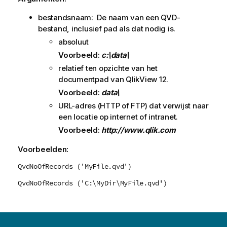
bestandsnaam: De naam van een
QVD
-
bestand, inclusief pad als dat nodig is.
absoluut
Voorbeeld:
c:\data\
relatief ten opzichte van het
documentpad van
QlikView 12
.
Voorbeeld:
data\
URL-adres (
HTTP
of
FTP
) dat verwijst naar
een locatie op internet of intranet.
Voorbeeld:
http://www.qlik.com
Voorbeelden:
QvdNoOfRecords ('MyFile.qvd')
QvdNoOfRecords ('C:\MyDir\MyFile.qvd')