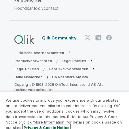
Persberichten
Hoofdkantoor/contact
Qlik Community
Juridische overeenkomsten
Productvoorwaarden
Legal Policies
Legal Policies
Gebruiksvoorwaarden
Handelsmerken
Do Not Share My Info
Copyright © 1993-2026 QlikTech International AB. Alle
rechten voorbehouden.
We use cookies to improve your experience with our websites
and to deliver content tailored to your interests. By clicking ‘Ok’,
Neem deel aan het Analytics
you accept the use of additional cookies which may involve
data transmission to third parties. Refer to our Privacy & Cookie
Modernization Program
Notice or click ‘More Information’ for details on cookie usage on
our sites.
Privacy & Cookie Notice