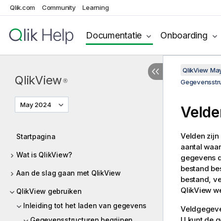
Qlik.com
Community
Learning
Documentatie
Onboarding
QlikView Ma
QlikView
®
Gegevensstru
May 2024
Velde
Velden zijn
Startpagina
aantal waa
Wat is QlikView?
gegevens d
bestand bes
Aan de slag gaan met QlikView
bestand, vel
QlikView
we
QlikView gebruiken
Inleiding tot het laden van gegevens
Veldgegeve
U kunt de g
Gegevensstructuren begrijpen