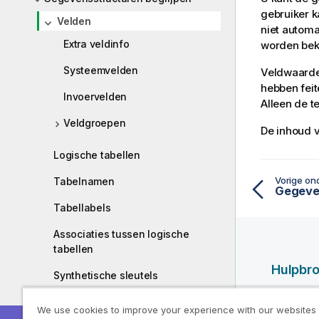
gebruiker 
Velden
niet autom
Extra veldinfo
worden beke
Systeemvelden
Veldwaarde
hebben fei
Invoervelden
Alleen de t
Veldgroepen
De inhoud v
Logische tabellen
Vorige on
Tabelnamen
Gegeven
Tabellabels
Associaties tussen logische
tabellen
Hulpbr
Synthetische sleutels
Qlik Help
Gegevenstypen in QlikView
We use cookies to improve your experience with our websites
Qlik Deve