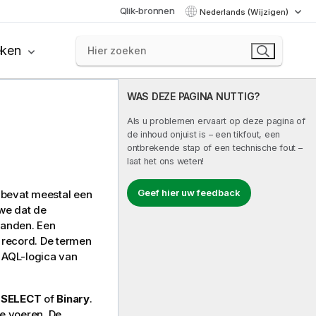
Qlik-bronnen
Nederlands (Wijzigen)
eken
WAS DEZE PAGINA NUTTIG?
Als u problemen ervaart op deze pagina of
de inhoud onjuist is – een tikfout, een
ontbrekende stap of een technische fout –
laat het ons weten!
Geef hier uw feedback
d bevat meestal een
we dat de
tanden. Een
 record. De termen
De AQL-logica van
,
SELECT
of
Binary
.
te voeren. De