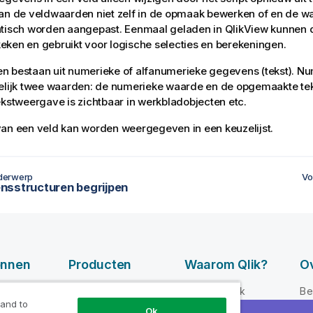
kan de veldwaarden niet zelf in de opmaak bewerken of en de 
atisch worden aangepast. Eenmaal geladen in
QlikView
kunnen d
ken en gebruikt voor logische selecties en berekeningen.
n bestaan uit numerieke of alfanumerieke gegevens (tekst). N
telijk twee waarden: de numerieke waarde en de opgemaakte te
ekstweergave is zichtbaar in werkbladobjecten etc.
an een veld kan worden weergegeven in een keuzelijst.
derwerp
Vo
sstructuren begrijpen
onnen
Producten
Waarom Qlik?
Ov
GEGEVENSINTEG
-video's
Waarom Qlik
Be
RATIE EN
 and to
loper
Vertrouwen en
Le
Ok
KWALITEIT