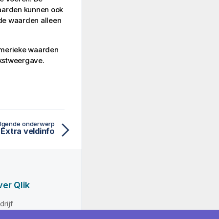
waarden kunnen ook
e waarden alleen
umerieke waarden
kstweergave.
lgende onderwerp
Extra veldinfo
er Qlik
drijf
iderschap