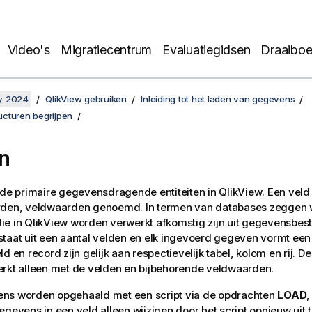
Video's
Migratiecentrum
Evaluatiegidsen
Draaibo
y 2024
QlikView gebruiken
Inleiding tot het laden van gegevens
cturen begrijpen
n
 de primaire gegevensdragende entiteiten in
QlikView
. Een vel
rden, veldwaarden genoemd. In termen van databases zeggen 
ie in
QlikView
worden verwerkt afkomstig zijn uit gegevensbes
taat uit een aantal velden en elk ingevoerd gegeven vormt een
d en record zijn gelijk aan respectievelijk tabel, kolom en rij. 
rkt alleen met de velden en bijbehorende veldwaarden.
ns worden opgehaald met een script via de opdrachten
LOAD
egevens in een veld alleen wijzigen door het script opnieuw uit 