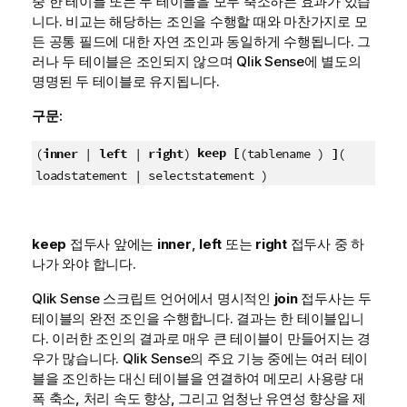
중 한 테이블 또는 두 테이블을 모두 축소하는 효과가 있습
니다. 비교는 해당하는 조인을 수행할 때와 마찬가지로 모
든 공통 필드에 대한 자연 조인과 동일하게 수행됩니다. 그
러나 두 테이블은 조인되지 않으며
Qlik Sense
에 별도의
명명된 두 테이블로 유지됩니다.
구문:
keep [
(
inner
|
left
|
right
)
(tablename )
]
(
loadstatement | selectstatement )
keep
접두사 앞에는
inner
,
left
또는
right
접두사 중 하
나가 와야 합니다.
Qlik Sense
스크립트 언어에서 명시적인
join
접두사는 두
테이블의 완전 조인을 수행합니다. 결과는 한 테이블입니
다. 이러한 조인의 결과로 매우 큰 테이블이 만들어지는 경
우가 많습니다.
Qlik Sense
의 주요 기능 중에는 여러 테이
블을 조인하는 대신 테이블을 연결하여 메모리 사용량 대
폭 축소, 처리 속도 향상, 그리고 엄청난 유연성 향상을 제