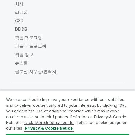
회사
리더십
CSR
DEI&B
학업 프로그램
파트너 프로그램
취업 정보
뉴스룸
글로벌 사무실/연락처
We use cookies to improve your experience with our websites
Qlik Community
and to deliver content tailored to your interests. By clicking ‘Ok’,
you accept the use of additional cookies which may involve
data transmission to third parties. Refer to our Privacy & Cookie
법적 계약
제품 약관
Legal Policies
Notice or click ‘More Information’ for details on cookie usage on
Legal Policies
사용 약관
상표
our sites.
Privacy & Cookie Notice
Do Not Share My Info