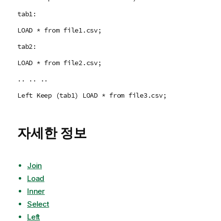
tab1:
LOAD * from file1.csv;
tab2:
LOAD * from file2.csv;
.. .. ..
Left Keep (tab1) LOAD * from file3.csv;
자세한 정보
Join
Load
Inner
Select
Left