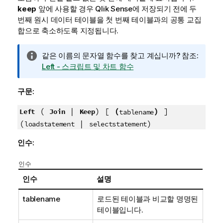
keep
앞에 사용할 경우
Qlik Sense
에 저장되기 전에 두
번째 원시 데이터 테이블을 첫 번째 테이블과의 공통 교집
합으로 축소하도록 지정됩니다.
정
같은 이름의 문자열 함수를 찾고 계십니까? 참조:
보
Left - 스크립트 및 차트 함수
메
모
구문:
(
|
) [
(
)
]
Left
Join
Keep
tablename
(
|
)
loadstatement
selectstatement
인수:
인수
인수
설명
tablename
로드된 테이블과 비교할 명명된
테이블입니다.