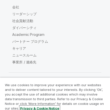
会社
リーダーシップ
社会貢献活動
ダイバーシティ
Academic Program
パートナー プログラム
キャリア
ニュースルーム
事業所 / 連絡先
We use cookies to improve your experience with our websites
Qlik コミュニティ
and to deliver content tailored to your interests. By clicking ‘Ok’,
you accept the use of additional cookies which may involve
data transmission to third parties. Refer to our Privacy & Cookie
法的契約
製品規約
Legal Policies
Notice or click ‘More Information’ for details on cookie usage on
リーガルポリシー
利用規約
商標
our sites.
Privacy & Cookie Notice