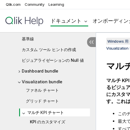
Qlik.com
Community
Learning
ウォーターフォール グラフ
ボタン
ドキュメント
オンボーディン
タブ付きコンテナ
基準線
Windows 用 
Visualization
カスタム ツール ヒントの作成
ビジュアライゼーションの Null 値
マルチ
Dashboard bundle
マルチ KPI
Visualization bundle
るビジュ
ファネル チャート
にカスタ
グリッド チャート
す。これは、V
マルチ KPI チャート
このチ
最大で
KPI のカスタマイズ
すべて