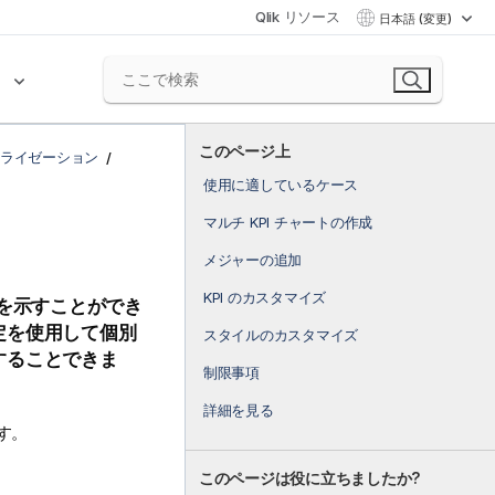
Qlik リソース
日本語 (変更)
ク
このページ上
ライゼーション
使用に適しているケース
マルチ KPI チャートの作成
メジャーの追加
KPI のカスタマイズ
 値を示すことができ
定を使用して個別
スタイルのカスタマイズ
することできま
制限事項
詳細を見る
す。
このページは役に立ちましたか?