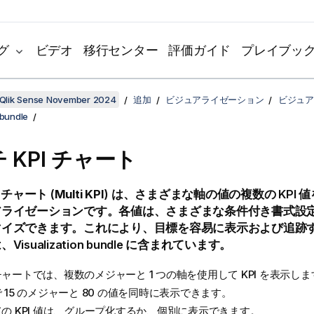
グ
ビデオ
移行センター
評価ガイド
プレイブッ
Qlik Sense November 2024
追加
ビジュアライゼーション
ビジュア
 bundle
 KPI チャート
 チャート (
Multi KPI
) は、さまざまな軸の値の複数の KPI
アライゼーションです。各値は、さまざまな条件付き書式設
マイズできます。これにより、目標を容易に表示および追跡
isualization bundle に含まれています。
ャートでは、複数のメジャーと 1 つの軸を使用して KPI を表示しま
 15 のメジャーと 80 の値を同時に表示できます。
の KPI 値は、グループ化するか、個別に表示できます。